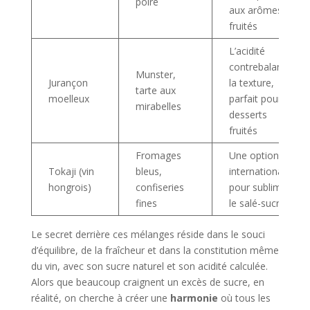
poire
aux arômes
fruités
L’acidité
contrebalance
Munster,
Jurançon
la texture,
tarte aux
moelleux
parfait pour
mirabelles
desserts
fruités
Fromages
Une option
Tokaji (vin
bleus,
internationale
hongrois)
confiseries
pour sublimer
fines
le salé-sucré
Le secret derrière ces mélanges réside dans le souci
d’équilibre, de la fraîcheur et dans la constitution même
du vin, avec son sucre naturel et son acidité calculée.
Alors que beaucoup craignent un excès de sucre, en
réalité, on cherche à créer une
harmonie
où tous les