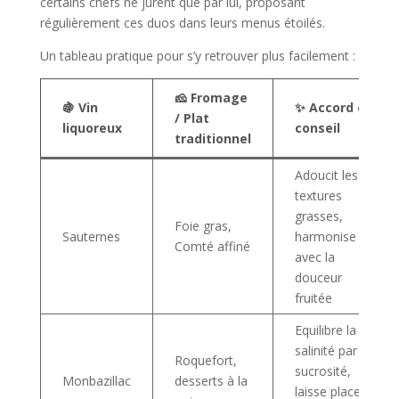
certains chefs ne jurent que par lui, proposant
régulièrement ces duos dans leurs menus étoilés.
Un tableau pratique pour s’y retrouver plus facilement :
🧀 Fromage
🍇 Vin
✨ Accord et
/ Plat
liquoreux
conseil
traditionnel
Adoucit les
textures
grasses,
Foie gras,
Sauternes
harmonise
Comté affiné
avec la
douceur
fruitée
Equilibre la
salinité par la
Roquefort,
sucrosité,
Monbazillac
desserts à la
laisse place