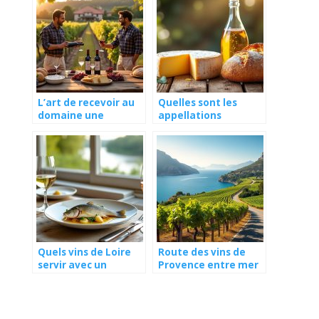
L’art de recevoir au
Quelles sont les
domaine une
appellations
immersion chez les
d’origine protégée à
vignerons
connaître
absolument ?
Quels vins de Loire
Route des vins de
servir avec un
Provence entre mer
poisson de rivière ?
et montagnes