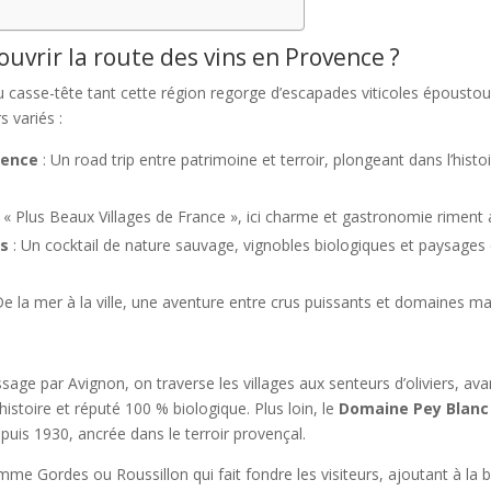
ouvrir la route des vins en Provence ?
du casse-tête tant cette région regorge d’escapades viticoles époustou
s variés :
vence
: Un road trip entre patrimoine et terroir, plongeant dans l’histo
s « Plus Beaux Villages de France », ici charme et gastronomie riment
ys
: Un cocktail de nature sauvage, vignobles biologiques et paysages 
De la mer à la ville, une aventure entre crus puissants et domaines 
age par Avignon, on traverse les villages aux senteurs d’oliviers, ava
istoire et réputé 100 % biologique. Plus loin, le
Domaine Pey Blanc
uis 1930, ancrée dans le terroir provençal.
mme Gordes ou Roussillon qui fait fondre les visiteurs, ajoutant à la