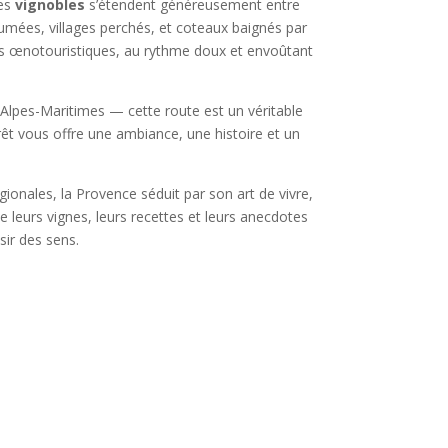
les
vignobles
s’étendent généreusement entre
umées, villages perchés, et coteaux baignés par
s œnotouristiques, au rythme doux et envoûtant
Alpes-Maritimes — cette route est un véritable
rêt vous offre une ambiance, une histoire et un
ionales, la Provence séduit par son art de vivre,
e leurs vignes, leurs recettes et leurs anecdotes
sir des sens.