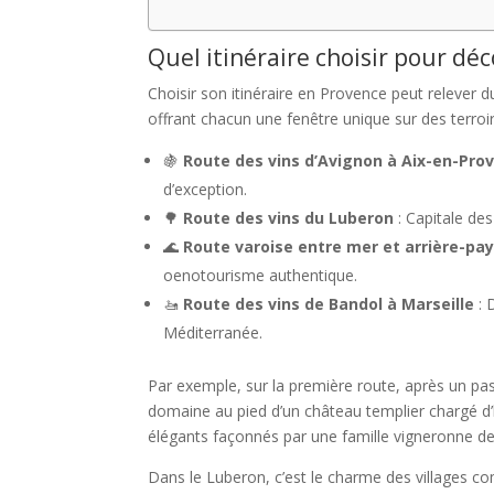
Quel itinéraire choisir pour déc
Choisir son itinéraire en Provence peut relever 
offrant chacun une fenêtre unique sur des terroir
🍇
Route des vins d’Avignon à Aix-en-Pro
d’exception.
🌳
Route des vins du Luberon
: Capitale de
🌊
Route varoise entre mer et arrière-pa
oenotourisme authentique.
🚤
Route des vins de Bandol à Marseille
: 
Méditerranée.
Par exemple, sur la première route, après un pass
domaine au pied d’un château templier chargé d’h
élégants façonnés par une famille vigneronne dep
Dans le Luberon, c’est le charme des villages co