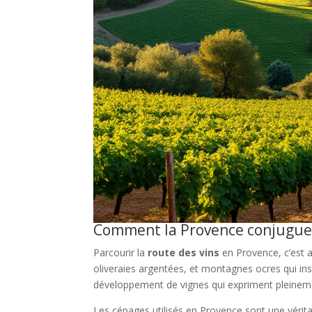
Comment la Provence conjugue p
Parcourir la
route des vins
en Provence, c’est a
oliveraies argentées, et montagnes ocres qui ins
développement de vignes qui expriment pleineme
Les cépages utilisés en Provence sont une vérita