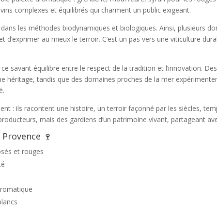
e vins complexes et équilibrés qui charment un public exigeant.
mée dans les méthodes biodynamiques et biologiques. Ainsi, plusieurs
t d’exprimer au mieux le terroir. C’est un pas vers une viticulture dur
ce savant équilibre entre le respect de la tradition et l’innovation.
che héritage, tandis que des domaines proches de la mer expérimente
é.
nt : ils racontent une histoire, un terroir façonné par les siècles, t
oducteurs, mais des gardiens d’un patrimoine vivant, partageant avec
 Provence 🍷
osés et rouges
té
 aromatique
blancs