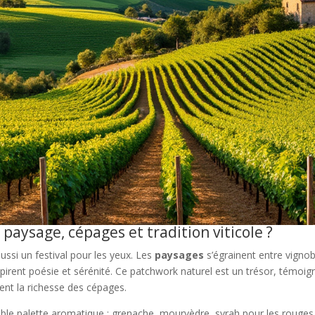
aysage, cépages et tradition viticole ?
ussi un festival pour les yeux. Les
paysages
s’égrainent entre vignob
pirent poésie et sérénité. Ce patchwork naturel est un trésor, témoig
nt la richesse des cépages.
ble palette aromatique : grenache, mourvèdre, syrah pour les rouges e