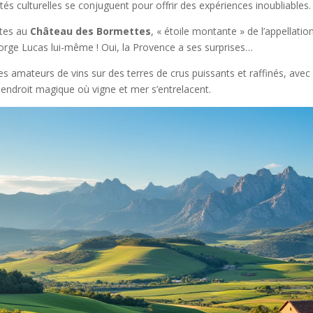
tés culturelles se conjuguent pour offrir des expériences inoubliables.
ites au
Château des Bormettes
, « étoile montante » de l’appellat
eorge Lucas lui-même ! Oui, la Provence a ses surprises…
les amateurs de vins sur des terres de crus puissants et raffinés, avec
endroit magique où vigne et mer s’entrelacent.