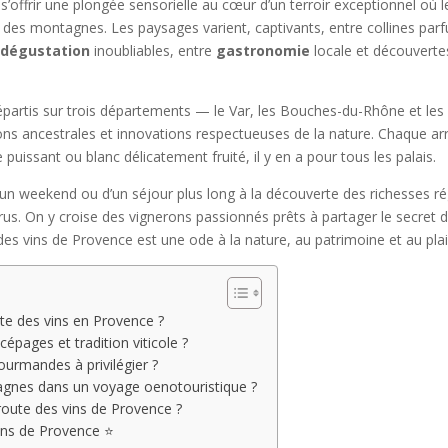
t s’offrir une plongée sensorielle au cœur d’un terroir exceptionnel où 
 des montagnes. Les paysages varient, captivants, entre collines parf
e
dégustation
inoubliables, entre
gastronomie
locale et découverte
partis sur trois départements — le Var, les Bouches-du-Rhône et les 
ons ancestrales et innovations respectueuses de la nature. Chaque ar
 puissant ou blanc délicatement fruité, il y en a pour tous les palais.
’un weekend ou d’un séjour plus long à la découverte des richesses rég
crus. On y croise des vignerons passionnés prêts à partager le secret d
s vins de Provence est une ode à la nature, au patrimoine et au plai
oute des vins en Provence ?
pages et tradition viticole ?
ourmandes à privilégier ?
agnes dans un voyage oenotouristique ?
route des vins de Provence ?
vins de Provence ⭐️