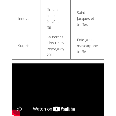
fo
Graves
Saint-
Fra
blanc
Innovant
Jacques et
aci
élevé en
truffes
équ
fût
Sauternes
Foie gras au
Suc
Clos Haut-
Surprise
mascarpone
tru
Peyraguey
truffé
vel
2011