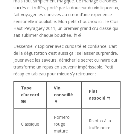
mais tout simplement magique. Ce mariage d’arômes
sucrés et truffés, porté par la douceur du vin liquoreux,
fait voyager les convives au cœur d’une expérience
sensorielle inoubliable. Mon petit chouchou ici : le Clos
Haut-Peyraguey 2011, un premier grand cru classé qui
sait sublimer chaque bouchée. 🥂🍯
L’essentiel ? Explorer avec curiosité et confiance. L’art
de la dégustation c’est aussi ça : se laisser surprendre,
jouer avec les saveurs, dénicher le secret culinaire qui
transforme un repas en souvenir impérissable. Petit
récap en tableau pour mieux s’y retrouver :
Type
Vin
No
Plat
d’accord
conseillé
pr
associé 🍴
🍽️
🍷
🌿
Fru
Pomerol
Risotto à la
sou
Classique
rouge
truffe noire
tan
mature