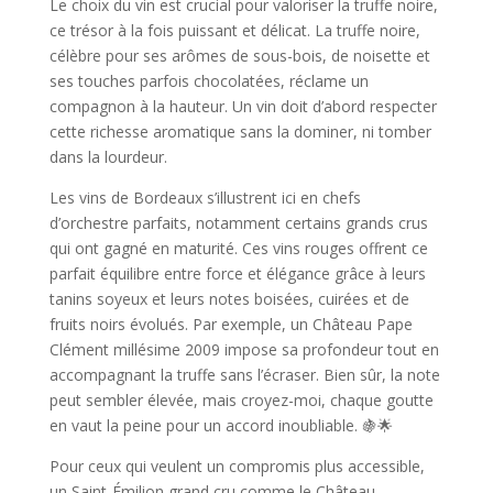
Le choix du vin est crucial pour valoriser la truffe noire,
ce trésor à la fois puissant et délicat. La truffe noire,
célèbre pour ses arômes de sous-bois, de noisette et
ses touches parfois chocolatées, réclame un
compagnon à la hauteur. Un vin doit d’abord respecter
cette richesse aromatique sans la dominer, ni tomber
dans la lourdeur.
Les vins de Bordeaux s’illustrent ici en chefs
d’orchestre parfaits, notamment certains grands crus
qui ont gagné en maturité. Ces vins rouges offrent ce
parfait équilibre entre force et élégance grâce à leurs
tanins soyeux et leurs notes boisées, cuirées et de
fruits noirs évolués. Par exemple, un Château Pape
Clément millésime 2009 impose sa profondeur tout en
accompagnant la truffe sans l’écraser. Bien sûr, la note
peut sembler élevée, mais croyez-moi, chaque goutte
en vaut la peine pour un accord inoubliable. 🍇🌟
Pour ceux qui veulent un compromis plus accessible,
un Saint-Émilion grand cru comme le Château