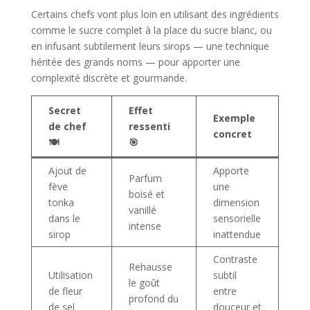
Certains chefs vont plus loin en utilisant des ingrédients
comme le sucre complet à la place du sucre blanc, ou
en infusant subtilement leurs sirops — une technique
héritée des grands noms — pour apporter une
complexité discrète et gourmande.
Secret
Effet
Exemple
de chef
ressenti
concret
🍽️
🎯
Ajout de
Apporte
Parfum
fève
une
boisé et
tonka
dimension
vanillé
dans le
sensorielle
intense
sirop
inattendue
Contraste
Rehausse
Utilisation
subtil
le goût
de fleur
entre
profond du
de sel
douceur et