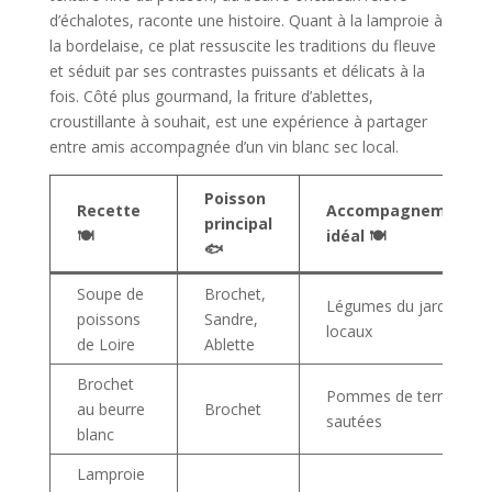
d’échalotes, raconte une histoire. Quant à la lamproie à
la bordelaise, ce plat ressuscite les traditions du fleuve
et séduit par ses contrastes puissants et délicats à la
fois. Côté plus gourmand, la friture d’ablettes,
croustillante à souhait, est une expérience à partager
entre amis accompagnée d’un vin blanc sec local.
Poisson
Recette
Accompagnement
principal
🍽️
idéal 🍽️
🐟
Soupe de
Brochet,
Légumes du jardin
poissons
Sandre,
locaux
de Loire
Ablette
Brochet
Pommes de terre
au beurre
Brochet
sautées
blanc
Lamproie