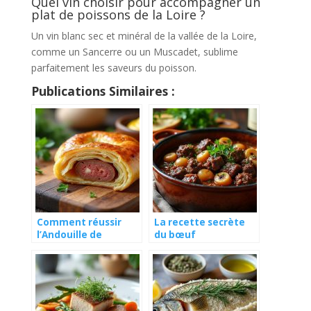
Quel vin choisir pour accompagner un
plat de poissons de la Loire ?
Un vin blanc sec et minéral de la vallée de la Loire,
comme un Sancerre ou un Muscadet, sublime
parfaitement les saveurs du poisson.
Publications Similaires :
Comment réussir
La recette secrète
l’Andouille de
du bœuf
Charlieu en feuilleté
bourguignon façon
croustillant ?
grand-mère