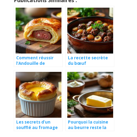
Comment réussir
La recette secrète
l’Andouille de
du bœuf
Charlieu en feuilleté
bourguignon façon
croustillant ?
grand-mère
Les secrets d’un
Pourquoi la cuisine
soufflé au fromage
au beurre reste la
aérien et inratable
base de la