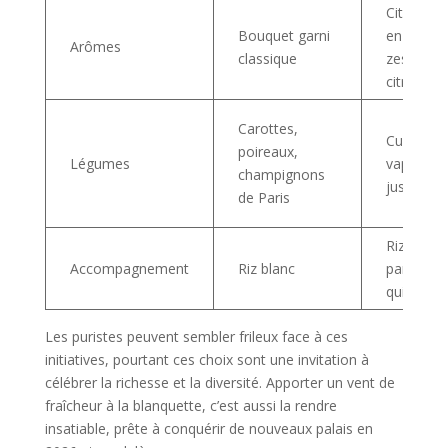
Citronnel
Bouquet garni
en poudr
Arômes
classique
zeste de
citron ver
Carottes,
Cuisson
poireaux,
Légumes
vapeur et
champignons
juste sau
de Paris
Riz thaï
Accompagnement
Riz blanc
parfumé 
quinoa
Les puristes peuvent sembler frileux face à ces
initiatives, pourtant ces choix sont une invitation à
célébrer la richesse et la diversité. Apporter un vent de
fraîcheur à la blanquette, c’est aussi la rendre
insatiable, prête à conquérir de nouveaux palais en