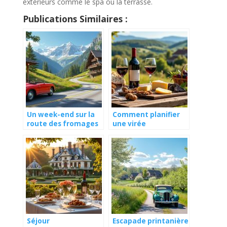
extérieurs comme le spa ou la terrasse.
Publications Similaires :
Un week-end sur la
Comment planifier
route des fromages
une virée
de montagne
gourmande dans le
Périgord ?
Séjour
Escapade printanière