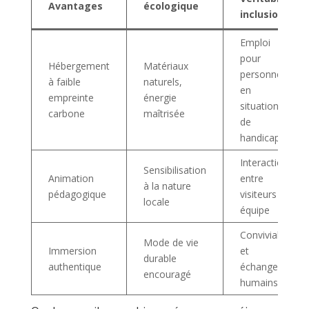
Avantages
écologique
inclusion
Emploi
pour
Hébergement
Matériaux
personnes
à faible
naturels,
en
empreinte
énergie
situation
carbone
maîtrisée
de
handicap
Interaction
Sensibilisation
Animation
entre
à la nature
pédagogique
visiteurs et
locale
équipe
Convivialité
Mode de vie
Immersion
et
durable
authentique
échanges
encouragé
humains