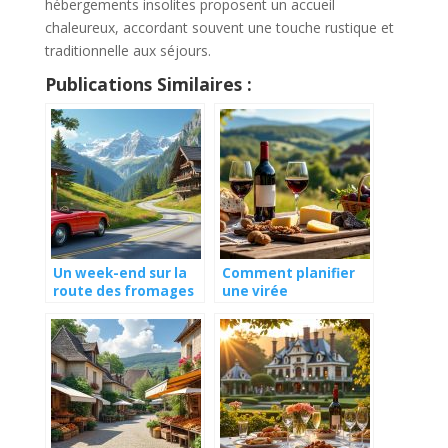
hébergements insolites proposent un accueil
chaleureux, accordant souvent une touche rustique et
traditionnelle aux séjours.
Publications Similaires :
Un week-end sur la
Comment planifier
route des fromages
une virée
de montagne
gourmande dans le
Périgord ?