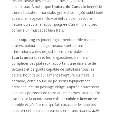
respectueuse des saisons et des savoir-faire
ancestraux. À noter que l’
huître de Cancale
bénéficie
d’une réputation mondiale, grâce à son goût subtil iodé
et sa chair soyeuse. Un vrai délice qu’on savoure
nature ou sublimé, accompagnée d’un vin blanc sec
comme un muscadet bien frais.
Les
coquillages
jouent également un rôle majeur :
praires, palourdes, bigorneaux, sont autant
d’invitations à des dégustations conviviales. Le
tourteau
(crabe) et les langoustines viennent
compléter ces plateaux, apportant une diversité de
textures et de goûts capable de satisfaire tous les
palais. Pour ceux qui aiment l’aventure culinaire, la
cotriade, cette soupe de poissons typiquement
bretonne, est un passage obligé. Mijotée doucement
avec des pommes de terre et des herbes locales, elle
symbolise la quintessence d’une
cuisine bretonne
humble et généreuse, qui fait carapater les papilles
directement en plein cœur des embruns marins. 🌊🦀