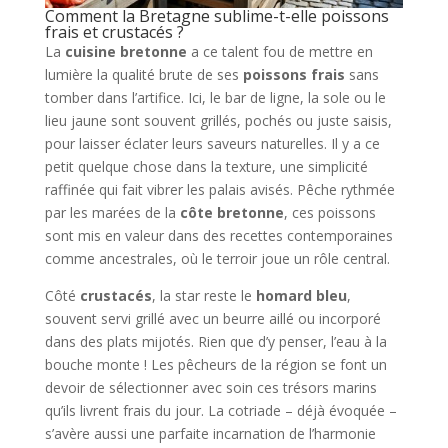
Comment la Bretagne sublime-t-elle poissons
frais et crustacés ?
La
cuisine bretonne
a ce talent fou de mettre en
lumière la qualité brute de ses
poissons frais
sans
tomber dans l’artifice. Ici, le bar de ligne, la sole ou le
lieu jaune sont souvent grillés, pochés ou juste saisis,
pour laisser éclater leurs saveurs naturelles. Il y a ce
petit quelque chose dans la texture, une simplicité
raffinée qui fait vibrer les palais avisés. Pêche rythmée
par les marées de la
côte bretonne
, ces poissons
sont mis en valeur dans des recettes contemporaines
comme ancestrales, où le terroir joue un rôle central.
Côté
crustacés
, la star reste le
homard bleu
,
souvent servi grillé avec un beurre aillé ou incorporé
dans des plats mijotés. Rien que d’y penser, l’eau à la
bouche monte ! Les pêcheurs de la région se font un
devoir de sélectionner avec soin ces trésors marins
qu’ils livrent frais du jour. La cotriade – déjà évoquée –
s’avère aussi une parfaite incarnation de l’harmonie