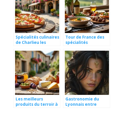
Spécialités culinaires
Tour de France des
de Charlieu les
spécialités
incontournables du
régionales
Roannais
méconnues
Les meilleurs
Gastronomie du
produits du terroir à
Lyonnais entre
rapporter d’un séjour
tradition et
à Charlieu
modernité