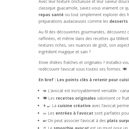
Avec leur texture onctueuse et leur saveur douc
classique guacamole, savez-vous vraiment ce que 
repas santé
ou tout simplement explorer des ho
préparations audacieuses comme les
desserts 
Au fil des découvertes gourmandes, découvrez 
raffinées, et même dans des recettes qui titillent 
textures riches, ses nuances de goût, son aspect 
ingrédient magique et sain ?
Envie d’idées fraîches et originales ? Installez-
redécouvrir l’avocat sous toutes ses formes. 🍽️
En bref : Les points clés à retenir pour cui
🥑 L’avocat est incroyablement versatile : ca
🍽️ Les
recettes originales
valorisent ce frui
👩‍🍳 La
cuisine créative
avec l’avocat perme
🥗 Les
entrées à l’avocat
sont parfaites pou
🍛 On peut associer l’avocat à des
plats sur
🥤 Le
smoothie avocat
est un must pour un 