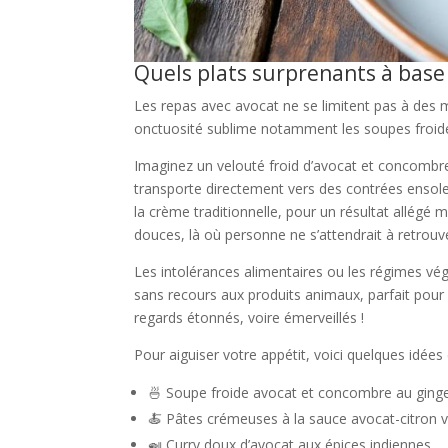
Quels plats surprenants à base
Les repas avec avocat ne se limitent pas à des
onctuosité sublime notamment les soupes froides
Imaginez un velouté froid d’avocat et concombre, r
transporte directement vers des contrées ensolei
la crème traditionnelle, pour un résultat allégé
douces, là où personne ne s’attendrait à retrouver
Les intolérances alimentaires ou les régimes végé
sans recours aux produits animaux, parfait pou
regards étonnés, voire émerveillés !
Pour aiguiser votre appétit, voici quelques idées 
🍜 Soupe froide avocat et concombre au gin
🍝 Pâtes crémeuses à la sauce avocat-citron v
🍛 Curry doux d’avocat aux épices indiennes