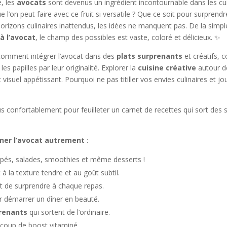
e, les
avocats
sont devenus un ingrédient incontournable dans les cu
l’on peut faire avec ce fruit si versatile ? Que ce soit pour surprend
rizons culinaires inattendus, les idées ne manquent pas. De la simp
à l’avocat
, le champ des possibles est vaste, coloré et délicieux. ✨
comment intégrer l’avocat dans des
plats surprenants
et créatifs,
les papilles par leur originalité. Explorer la
cuisine créative
autour de
visuel appétissant. Pourquoi ne pas titiller vos envies culinaires et jo
vous confortablement pour feuilleter un carnet de recettes qui sort des
siner l’avocat autrement
:
napés, salades, smoothies et même desserts !
t à la texture tendre et au goût subtil.
t de surprendre à chaque repas.
r démarrer un dîner en beauté.
prenants
qui sortent de l’ordinaire.
coup de boost vitaminé.