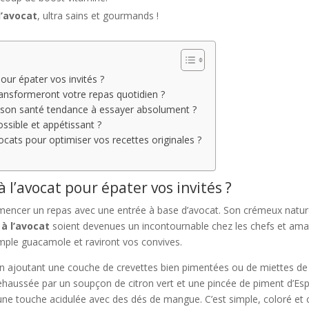
l’avocat
, ultra sains et gourmands !
our épater vos invités ?
ransformeront votre repas quotidien ?
isson santé tendance à essayer absolument ?
ossible et appétissant ?
cats pour optimiser vos recettes originales ?
l’avocat pour épater vos invités ?
mmencer un repas avec une entrée à base d’avocat. Son crémeux nat
à l’avocat
soient devenues un incontournable chez les chefs et amat
imple guacamole et raviront vos convives.
 en ajoutant une couche de crevettes bien pimentées ou de miettes de c
ehaussée par un soupçon de citron vert et une pincée de piment d’Espel
 une touche acidulée avec des dés de mangue. C’est simple, coloré et 