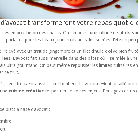
 d’avocat transformeront votre repas quotidi
 mises en bouche ou des snacks. On découvre une infinité de
plats s
, parfaites pour les beaux jours mais aussi les soirées d’été un peu
elevé avec un trait de gingembre et un filet d’huile d’olive bien fruitée
llées. L’avocat fait aussi merveille dans des pâtes où il se mêle à u
 mais ultra gourmand. On peut même repousser les limites culinaires e
 ce fruit.
taliens trouvent aussi ici leur bonheur. L’avocat devient un allié préc
r une
cuisine créative
respectueuse de ces enjeux. Partagez ces recet
de plats à base d’avocat :
gembre
ert