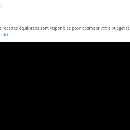
lés
de recettes équilibrées sont disponibles pour optimiser votre budget r
cat
ici
.