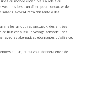
isines du monde entier. Mais au-delà du
re vos amis lors d’un dîner, pour concocter des
le
salade avocat
rafraîchissante à des
 comme les smoothies onctueux, des entrées
 ce fruit est aussi un voyage sensoriel : ses
uer avec les alternatives étonnantes qu’offre cet
 sentiers battus, et qui vous donnera envie de