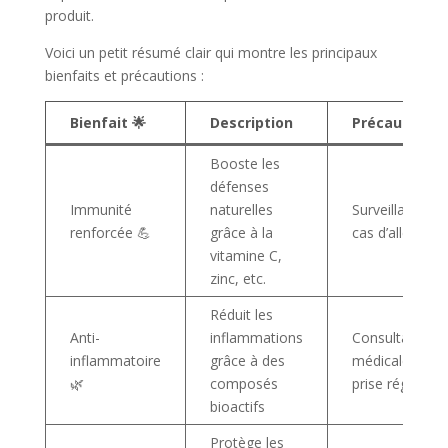
produit.
Voici un petit résumé clair qui montre les principaux
bienfaits et précautions :
Bienfait 🌟
Description
Précaution 🛡️
Booste les
défenses
Immunité
naturelles
Surveillance en
renforcée 💪
grâce à la
cas d’allergies
vitamine C,
zinc, etc.
Réduit les
Anti-
inflammations
Consultation
inflammatoire
grâce à des
médicale si
🌿
composés
prise régulière
bioactifs
Protège les