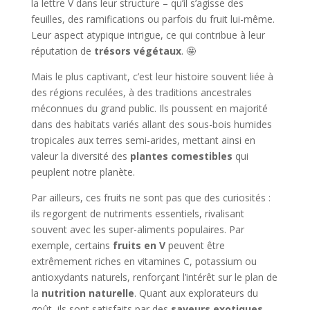
la lettre V dans leur structure – qu’il s’agisse des
feuilles, des ramifications ou parfois du fruit lui-même.
Leur aspect atypique intrigue, ce qui contribue à leur
réputation de
trésors végétaux
. 🤩
Mais le plus captivant, c’est leur histoire souvent liée à
des régions reculées, à des traditions ancestrales
méconnues du grand public. Ils poussent en majorité
dans des habitats variés allant des sous-bois humides
tropicales aux terres semi-arides, mettant ainsi en
valeur la diversité des
plantes comestibles
qui
peuplent notre planète.
Par ailleurs, ces fruits ne sont pas que des curiosités :
ils regorgent de nutriments essentiels, rivalisant
souvent avec les super-aliments populaires. Par
exemple, certains
fruits en V
peuvent être
extrêmement riches en vitamines C, potassium ou
antioxydants naturels, renforçant l’intérêt sur le plan de
la
nutrition naturelle
. Quant aux explorateurs du
goût, ils sont satisfaits par des
saveurs exotiques