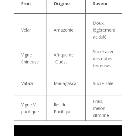
Bi
Fruit
Origine
Saveur
pr
Ant
Doux,
in
Vélar
Amazonie
légèrement
ric
acidulé
vi
Sucré avec
Re
Vigne
Afrique de
des notes
sy
épineuse
l’Ouest
terreuses
im
An
Vatazi
Madagascar
Sucré-salé
bo
l’é
Frais,
Hy
Vigne V
Îles du
melon-
ric
pacifique
Pacifique
citronné
mi