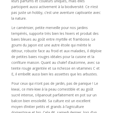
leurs parfums et couleurs uniques, mais elles
participent aussi activement à la biodiversité. Ce n’est
pas juste un hobby, c’est une aventure captivante avec
la nature.
Le camérisier, petite merveille pour nos jardins
tempérés, supporte très bien les hivers et produit des
baies bleues au goût entre myrtille et framboise. Le
goumi du Japon est une autre étoile qui mérite le
détour, robuste face au froid et aux maladies, il déploie
de petites baies rouges idéales pour la cuisine et la
confiture maison. Quant au chalef d’automne, avec sa
teinte rouge argentée et sa richesse en vitamines C et
E, il embellit aussi bien les assiettes que les arbustes.
Pour ceux qui n’ont pas de jardin, pas de panique ! Le
kiwaï, ce mini-kiwi à la peau comestible et au goût
sucré intense, s’épanouit parfaitement en pot sur un
balcon bien ensoleillé. Sa culture est un excellent
moyen d’initier petits et grands à l’agriculture
domestique et bio. Cela dit, samedi dernier, lors d’un