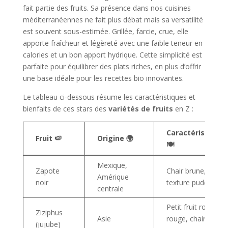
fait partie des fruits. Sa présence dans nos cuisines
méditerranéennes ne fait plus débat mais sa versatilité
est souvent sous-estimée. Grillée, farcie, crue, elle
apporte fraîcheur et légèreté avec une faible teneur en
calories et un bon apport hydrique. Cette simplicité est
parfaite pour équilibrer des plats riches, en plus d’offrir
une base idéale pour les recettes bio innovantes.
Le tableau ci-dessous résume les caractéristiques et
bienfaits de ces stars des
variétés de fruits
en Z :
Caractéristiques
Fruit 🍉
Origine 🌍
🍽️
Mexique,
Zapote
Chair brune,
Amérique
noir
texture pudding
centrale
Petit fruit rond
Ziziphus
Asie
rouge, chair
(jujube)