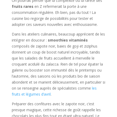
On pourrait penser que la complexité ou la rareté des
fruits rares
en Z refermerait la porte à une
consommation régulière. Eh bien, pas du tout ! La
cuisine bio regorge de possibilités pour tester et
adopter ces saveurs nouvelles avec enthousiasme.
Dans les ateliers culinaires, beaucoup apprécient de les
intégrer en douceur :
smoothies vitaminés
composés de zapote noir, baies de goji et ziziphus
donnent un coup de boost naturel incroyable, tandis
que les salades de fruits accueillent à merveille le
croquant acidulé du zalacca. Rien de tel pour épater la
galerie ou booster son immunité dès le printemps ou
l’automne, des saisons où les produits bio de saison
abondent et se marient délicieusement, en particulier si
on se renseigne auprès de spécialistes comme
les
fruits et légumes d’avril
.
Préparer des confitures avec le zapote noir, c’est
presque magique, cette richesse de goût rappelle les
chocolats les plus fins tout en étant ultra naturel. Le