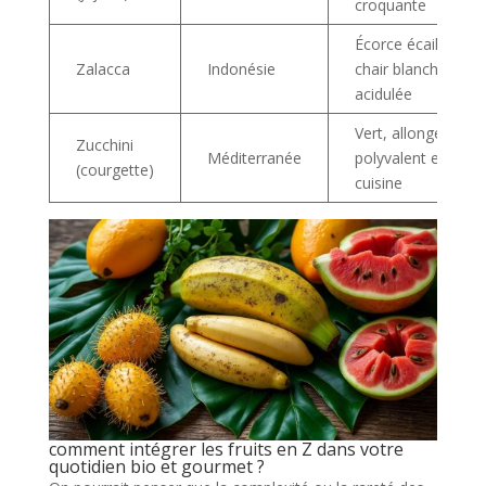
croquante
Écorce écailleuse,
Zalacca
Indonésie
chair blanche
acidulée
Vert, allongé,
Zucchini
Méditerranée
polyvalent en
(courgette)
cuisine
comment intégrer les fruits en Z dans votre
quotidien bio et gourmet ?