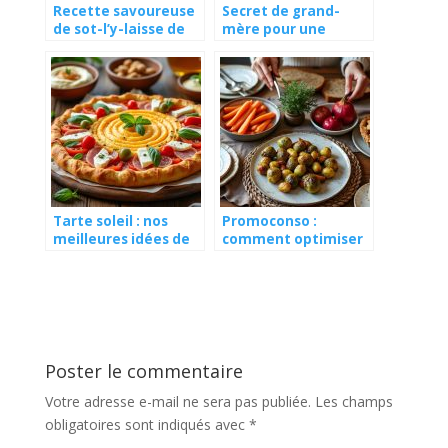
Recette savoureuse
Secret de grand-
de sot-l’y-laisse de
mère pour une
dinde au vin blanc
rouelle de porc au
four fondante
Tarte soleil : nos
Promoconso :
meilleures idées de
comment optimiser
garnitures pour
votre budget pour
l’apéro
des repas de fête ?
Poster le commentaire
Votre adresse e-mail ne sera pas publiée.
Les champs
obligatoires sont indiqués avec
*