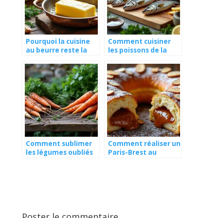
Pourquoi la cuisine
Comment cuisiner
au beurre reste la
les poissons de la
base de la
Loire comme un chef
gastronomie
?
française ?
Comment sublimer
Comment réaliser un
les légumes oubliés
Paris-Brest au
du potager de Saint
praliné coulant ?
Louis ?
Poster le commentaire