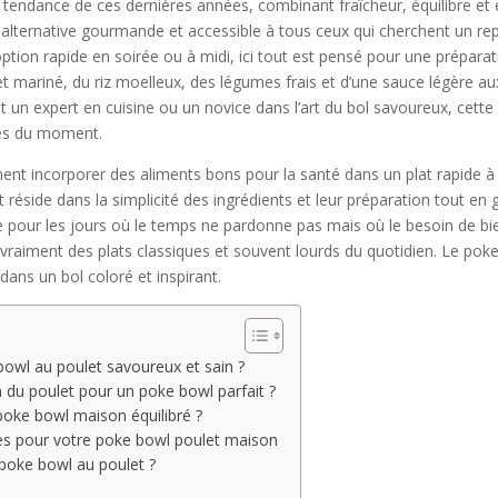
tendance de ces dernières années, combinant fraîcheur, équilibre et e
lternative gourmande et accessible à tous ceux qui cherchent un repas
ption rapide en soirée ou à midi, ici tout est pensé pour une préparat
t mariné, du riz moelleux, des légumes frais et d’une sauce légère aux
oit un expert en cuisine ou un novice dans l’art du bol savoureux, cette
ies du moment.
nt incorporer des aliments bons pour la santé dans un plat rapide à p
t réside dans la simplicité des ingrédients et leur préparation tout en g
ite pour les jours où le temps ne pardonne pas mais où le besoin de
ge vraiment des plats classiques et souvent lourds du quotidien. Le p
t dans un bol coloré et inspirant.
 bowl au poulet savoureux et sain ?
 du poulet pour un poke bowl parfait ?
poke bowl maison équilibré ?
es pour votre poke bowl poulet maison
 poke bowl au poulet ?