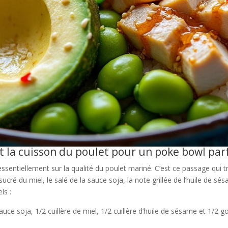
 la cuisson du poulet pour un poke bowl parf
ssentiellement sur la qualité du poulet mariné. C’est ce passage qui t
cré du miel, le salé de la sauce soja, la note grillée de l’huile de sésa
ls :
ce soja, 1/2 cuillère de miel, 1/2 cuillère d’huile de sésame et 1/2 go