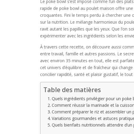
Le poke bowl s’est imposé comme l’un des plats 
rapide de poke bowl au poulet maison offre une a
croquantes. Fini le temps perdu à chercher une o
sur la nutrition. Le mélange harmonieux du poule
ravit autant les papilles que les yeux. Que l’on s
expérimenter avec les ingrédients selon les env
À travers cette recette, on découvre aussi comme
entre travail, famille et autres passions. Le secre
avec environ 35 minutes en tout, elle est parfa
cet univers d’équilibre et de fraîcheur qui chan
concilier rapidité, santé et plaisir gustatif, le tou
Table des matières
Quels ingrédients privilégier pour un poke
Comment réussir la marinade et la cuisson
Comment préparer le riz et assembler un 
Variations gourmandes et astuces pratiqu
Quels bienfaits nutritionnels attendre d’un