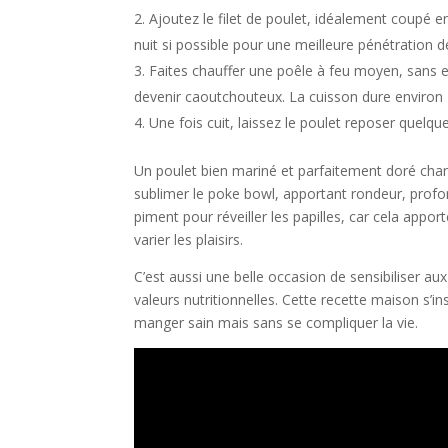
Ajoutez le filet de poulet, idéalement coupé e
nuit si possible pour une meilleure pénétration d
Faites chauffer une poêle à feu moyen, sans exc
devenir caoutchouteux. La cuisson dure environ 
Une fois cuit, laissez le poulet reposer quelqu
Un poulet bien mariné et parfaitement doré chang
sublimer le poke bowl, apportant rondeur, profo
piment pour réveiller les papilles, car cela appo
varier les plaisirs.
C’est aussi une belle occasion de sensibiliser 
valeurs nutritionnelles. Cette recette maison s’
manger sain mais sans se compliquer la vie.