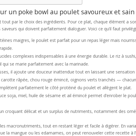
our un poke bowl au poulet savoureux et sain 
ut par le choix des ingrédients. Pour ce plat, chaque élément a s
saveurs qui doivent parfaitement dialoguer. Voici ce qu’il faut privilégi
ines maigres, le poulet est parfait pour un repas léger mais nourrissan
rapide.
glucides complexes indispensables à une énergie durable. Le riz à sush
til qui se marie parfaitement avec la marinade.
sses, il ajoute une douceur inattendue tout en laissant une sensation
carotte râpée, chou rouge émincé, oignons verts tranchés — chacun 
lètent parfaitement le côté protéiné du poulet et allègent le plat.
uce soja, miel, huile de sésame et ail émincé permet d’enrober le po
 un croquant délicat et un surplus de nutriments, notamment des omé
 les macronutriments, tout en restant léger et facile à digérer. En var
 que la mangue ou les edamames, on peut renouveler cette recette à l’