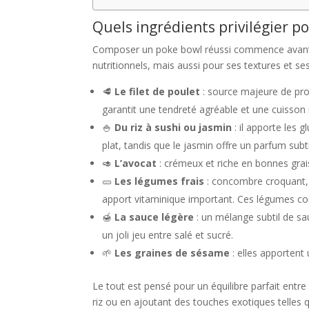
Quels ingrédients privilégier p
Composer un poke bowl réussi commence avant to
nutritionnels, mais aussi pour ses textures et ses 
🥩
Le filet de poulet
: source majeure de proté
garantit une tendreté agréable et une cuisson 
🍚
Du riz à sushi ou jasmin
: il apporte les 
plat, tandis que le jasmin offre un parfum sub
🥑
L’avocat
: crémeux et riche en bonnes grai
🥒
Les légumes frais
: concombre croquant, 
apport vitaminique important. Ces légumes comp
🍯
La sauce légère
: un mélange subtil de sa
un joli jeu entre salé et sucré.
🌱
Les graines de sésame
: elles apportent
Le tout est pensé pour un équilibre parfait entre
riz ou en ajoutant des touches exotiques telles