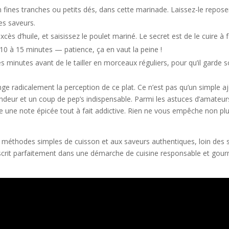
n fines tranches ou petits dés, dans cette marinade. Laissez-le repos
es saveurs.
ès d’huile, et saisissez le poulet mariné. Le secret est de le cuire à 
10 à 15 minutes — patience, ça en vaut la peine !
es minutes avant de le tailler en morceaux réguliers, pour qu’il garde s
e radicalement la perception de ce plat. Ce n’est pas qu’un simple aj
ndeur et un coup de pep’s indispensable. Parmi les astuces d’amateur
rte une note épicée tout à fait addictive. Rien ne vous empêche non pl
aux méthodes simples de cuisson et aux saveurs authentiques, loin des
inscrit parfaitement dans une démarche de cuisine responsable et gou