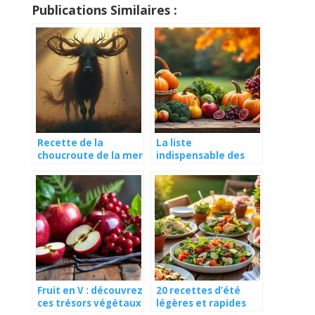
Publications Similaires :
Recette de la
La liste
choucroute de la mer
indispensable des
aux trois poissons
fruits et légumes du
nobles
mois d’octobre
Fruit en V : découvrez
20 recettes d’été
ces trésors végétaux
légères et rapides