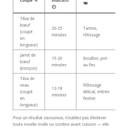
coupe 🔪
indicatif
🍽️
⏲️
Tibia de
bœuf
20-25
Tartine,
(coupé
minutes
rôtissage
en
longueur)
Jarret de
15-20
Bouillon, pot-
bœuf
minutes
au-feu
(tronçon)
Tibia de
veau
Rôtissage
12-18
(coupé
délicat, entrée
minutes
en
festive
longueur)
Pour un résultat savoureux, n’oubliez pas d’enlever
toute moelle molle ou sombre avant cuisson — elle