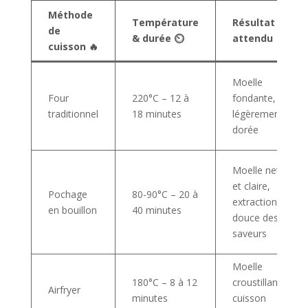
Méthode
Température
Résultat
de
& durée ⏲️
attendu 🍴
cuisson 🔥
Moelle
Four
220°C – 12 à
fondante,
traditionnel
18 minutes
légèrement
dorée
Moelle nette
et claire,
Pochage
80-90°C – 20 à
extraction
en bouillon
40 minutes
douce des
saveurs
Moelle
180°C – 8 à 12
croustillante,
Airfryer
minutes
cuisson