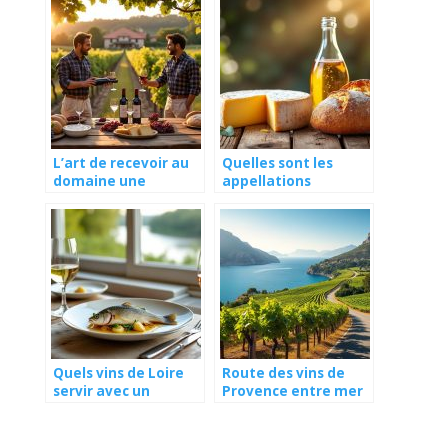
L’art de recevoir au
Quelles sont les
domaine une
appellations
immersion chez les
d’origine protégée à
vignerons
connaître
absolument ?
Quels vins de Loire
Route des vins de
servir avec un
Provence entre mer
poisson de rivière ?
et montagnes