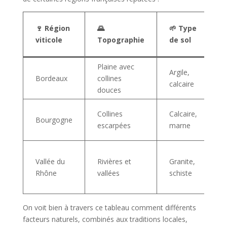

🍷 Région
🌄
🌱 Type
P
viticole
Topographie
de sol
d
Plaine avec
Argile,
G
Bordeaux
collines
calcaire
D
douces
Collines
Calcaire,
P
Bourgogne
escarpées
marne
l
Vallée du
Rivières et
Granite,
R
Rhône
vallées
schiste
On voit bien à travers ce tableau comment différents
facteurs naturels, combinés aux traditions locales,