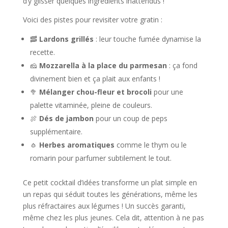
d’y glisser quelques ingrédients inattendus !
Voici des pistes pour revisiter votre gratin :
🥓
Lardons grillés
: leur touche fumée dynamise la
recette.
🧀
Mozzarella à la place du parmesan
: ça fond
divinement bien et ça plait aux enfants !
🥦
Mélanger chou-fleur et brocoli
pour une
palette vitaminée, pleine de couleurs.
🍖
Dés de jambon
pour un coup de peps
supplémentaire.
🧄
Herbes aromatiques
comme le thym ou le
romarin pour parfumer subtilement le tout.
Ce petit cocktail d’idées transforme un plat simple en
un repas qui séduit toutes les générations, même les
plus réfractaires aux légumes ! Un succès garanti,
même chez les plus jeunes. Cela dit, attention à ne pas