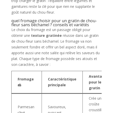
trop charger le gratin : l’équilibre entre légumes et
garnitures reste la clé pour que rien ne supplante le
goût naturel du chou-fleur.
quel fromage choisir pour un gratin de chou-
fleur sans béchamel ? conseils et variétés
Le choix du fromage est un passage obligé pour
obtenir une
texture gratinée
réussie dans un gratin
de chou-fleur sans béchamel. Le fromage va non
seulement fondre et offrir un bel aspect doré, mais il
apporte aussi une note salée qui relève les saveurs du
plat. Chaque type de fromage possède ses atouts et
son caractère, à savoir :
Avantage
Fromage
Caractéristique
pour le
🧀
principale
gratin
Crée une
croûte
Parmesan
Savoureux,
croustillante
râpé
puissant