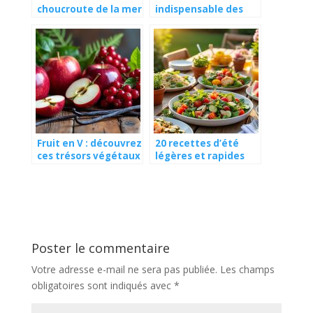
choucroute de la mer
indispensable des
aux trois poissons
fruits et légumes du
nobles
mois d’octobre
Fruit en V : découvrez
20 recettes d’été
ces trésors végétaux
légères et rapides
méconnus
pour le soir
Poster le commentaire
Votre adresse e-mail ne sera pas publiée.
Les champs
obligatoires sont indiqués avec
*