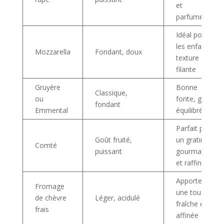
et
parfumée
Idéal pour
les enfants,
Mozzarella
Fondant, doux
texture
filante
Gruyère
Bonne
Classique,
ou
fonte, goût
fondant
Emmental
équilibré
Parfait pour
Goût fruité,
un gratin
Comté
puissant
gourmand
et raffiné
Apporte
Fromage
une touche
de chèvre
Léger, acidulé
fraîche et
frais
affinée