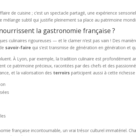
ire de cuisine ; c’est un spectacle partagé, une expérience sensoriell
ce mélange subtil qui justifie pleinement sa place au patrimoine mondi
 nourrissent la gastronomie française ?
ques culinaires rigoureuses — et le clamer n’est pas vain ! Des maniè
 de
savoir-faire
qui s’est transmise de génération en génération et qui
voluent. À Lyon, par exemple, la tradition culinaire est profondément
nt ce patrimoine précieux, racontées par des chefs et des passionn
ance, et la valorisation des
terroirs
participent aussi à cette richesse
son
isées
ales
omie française incontournable, un vrai trésor culturel immatériel. Cha