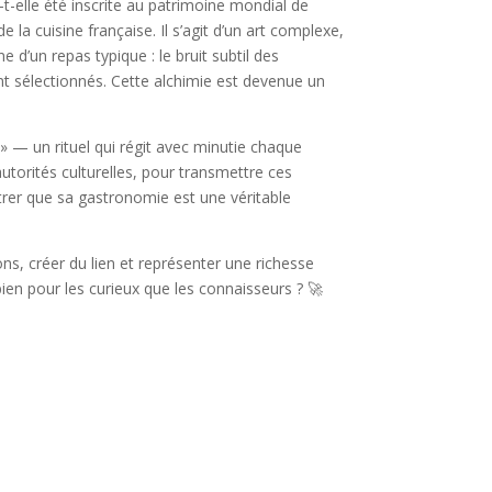
t-elle été inscrite au patrimoine mondial de
la cuisine française. Il s’agit d’un art complexe,
e d’un repas typique : le bruit subtil des
nt sélectionnés. Cette alchimie est devenue un
» — un rituel qui régit avec minutie chaque
 autorités culturelles, pour transmettre ces
ntrer que sa gastronomie est une véritable
s, créer du lien et représenter une richesse
bien pour les curieux que les connaisseurs ? 🚀