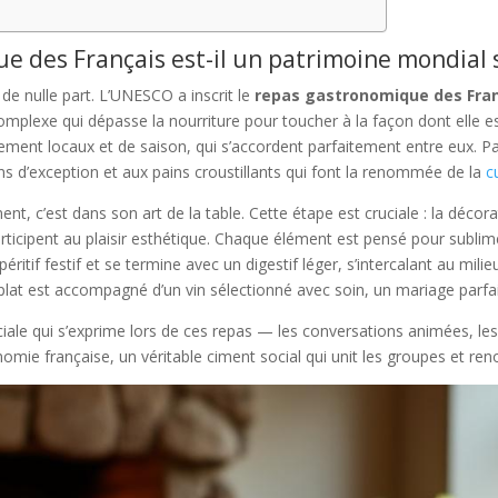
e des Français est-il un patrimoine mondial 
 de nulle part. L’UNESCO a inscrit le
repas gastronomique des Fra
complexe qui dépasse la nourriture pour toucher à la façon dont elle 
lement locaux et de saison, qui s’accordent parfaitement entre eux. 
ins d’exception et aux pains croustillants qui font la renommée de la
c
, c’est dans son art de la table. Cette étape est cruciale : la décorat
articipent au plaisir esthétique. Chaque élément est pensé pour subli
péritif festif et se termine avec un digestif léger, s’intercalant au mil
at est accompagné d’un vin sélectionné avec soin, un mariage parfait 
ciale qui s’exprime lors de ces repas — les conversations animées, les 
e française, un véritable ciment social qui unit les groupes et renouv