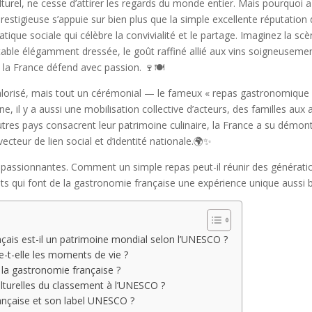
urel, ne cesse d’attirer les regards du monde entier. Mais pourquoi a-
tigieuse s’appuie sur bien plus que la simple excellente réputation de 
atique sociale qui célèbre la convivialité et le partage. Imaginez la scèn
e table élégamment dressée, le goût raffiné allié aux vins soigneuseme
e la France défend avec passion. 🍷🍽️
 valorisé, mais tout un cérémonial — le fameux « repas gastronomique 
ine, il y a aussi une mobilisation collective d’acteurs, des familles aux
autres pays consacrent leur patrimoine culinaire, la France a su démo
 vecteur de lien social et d’identité nationale.🌍✨
 passionnantes. Comment un simple repas peut-il réunir des génération
rets qui font de la gastronomie française une expérience unique aussi 
ais est-il un patrimoine mondial selon l’UNESCO ?
-t-elle les moments de vie ?
t la gastronomie française ?
culturelles du classement à l’UNESCO ?
ançaise et son label UNESCO ?