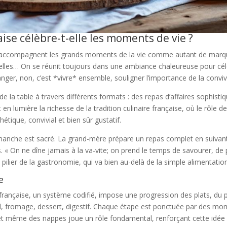
se célèbre-t-elle les moments de vie ?
s accompagnent les grands moments de la vie comme autant de marque
nelles… On se réunit toujours dans une ambiance chaleureuse pour cé
ger, non, c’est *vivre* ensemble, souligner l’importance de la convivi
 la table à travers différents formats : des repas d’affaires sophist
en lumière la richesse de la tradition culinaire française, où le rôle 
étique, convivial et bien sûr gustatif.
anche est sacré. La grand-mère prépare un repas complet en suivant l
 « On ne dîne jamais à la va-vite; on prend le temps de savourer, de p
ilier de la gastronomie, qui va bien au-delà de la simple alimentation
e
la française, un système codifié, impose une progression des plats, du p
ipal, fromage, dessert, digestif. Chaque étape est ponctuée par des mo
 et même des nappes joue un rôle fondamental, renforçant cette idée qu