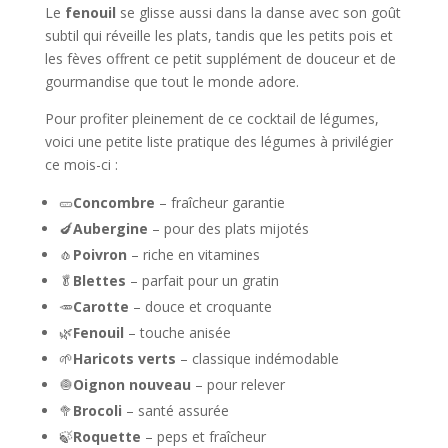
Le
fenouil
se glisse aussi dans la danse avec son goût
subtil qui réveille les plats, tandis que les petits pois et
les fèves offrent ce petit supplément de douceur et de
gourmandise que tout le monde adore.
Pour profiter pleinement de ce cocktail de légumes,
voici une petite liste pratique des légumes à privilégier
ce mois-ci :
🥒
Concombre
– fraîcheur garantie
🍆
Aubergine
– pour des plats mijotés
🧄
Poivron
– riche en vitamines
🥬
Blettes
– parfait pour un gratin
🥕
Carotte
– douce et croquante
🌿
Fenouil
– touche anisée
🌱
Haricots verts
– classique indémodable
🧅
Oignon nouveau
– pour relever
🥦
Brocoli
– santé assurée
🍃
Roquette
– peps et fraîcheur