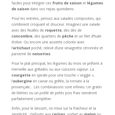
faciles pour intégrer ces
fruits de saison
et
légumes
de saison
dans vos repas quotidiens.
Pour les entrées, pensez aux salades composées, qui
combinent croquant et douceur. Imaginez une salade
avec des feuilles de
roquette
, des dés de
concombre
, des quartiers de
pêche
et un filet d’huile
d’olive. Ou encore une assiette colorée avec
l’
artichaut
poché, relevé d’une vinaigrette citronnée et
parsemé de
noisettes
.
Pour le plat principal, les légumes du mois se prêtent à
merveille aux grillades ou aux cuissons vapeur. La
courgette
en spirale pour une touche « veggie »,
l’
aubergine
en caviar ou grillée, la tomate à la
provençale… Les combinaisons sont infinies. Un gratin
de blettes ou un poêlé de petits pois frais viendront
parfaitement compléter.
Enfin, pour le dessert, on mise sur la fraîcheur et la
simplicité : clafoutis aux
cerises
, sorbet au
melon
ou