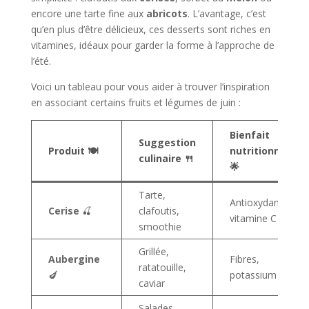
encore une tarte fine aux
abricots
. L’avantage, c’est
qu’en plus d’être délicieux, ces desserts sont riches en
vitamines, idéaux pour garder la forme à l’approche de
l’été.
Voici un tableau pour vous aider à trouver l’inspiration
en associant certains fruits et légumes de juin :
Bienfait
Suggestion
Produit 🍽️
nutritionnel
culinaire 🍴
🌟
Tarte,
Antioxydants,
Cerise
🍒
clafoutis,
vitamine C
smoothie
Grillée,
Aubergine
Fibres,
ratatouille,
🍆
potassium
caviar
Salades,