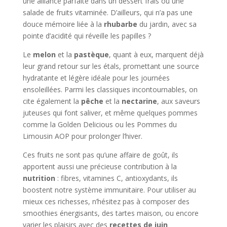
une alliance parfaite dans un dessert frais ou une
salade de fruits vitaminée. D’ailleurs, qui n’a pas une
douce mémoire liée à la
rhubarbe
du jardin, avec sa
pointe d’acidité qui réveille les papilles ?
Le
melon
et la
pastèque
, quant à eux, marquent déjà
leur grand retour sur les étals, promettant une source
hydratante et légère idéale pour les journées
ensoleillées. Parmi les classiques incontournables, on
cite également la
pêche
et la
nectarine
, aux saveurs
juteuses qui font saliver, et même quelques pommes
comme la Golden Delicious ou les Pommes du
Limousin AOP pour prolonger l’hiver.
Ces fruits ne sont pas qu’une affaire de goût, ils
apportent aussi une précieuse contribution à la
nutrition
: fibres, vitamines C, antioxydants, ils
boostent notre système immunitaire. Pour utiliser au
mieux ces richesses, n’hésitez pas à composer des
smoothies énergisants, des tartes maison, ou encore
varier les plaisirs avec des
recettes de juin