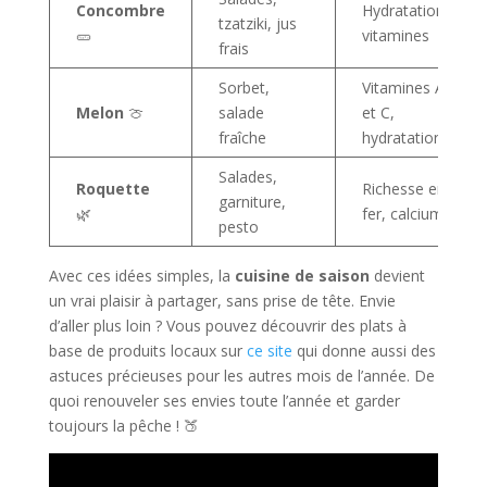
Concombre
Hydratation,
tzatziki, jus
🥒
vitamines
frais
Sorbet,
Vitamines A
Melon
🍈
salade
et C,
fraîche
hydratation
Salades,
Roquette
Richesse en
garniture,
🌿
fer, calcium
pesto
Avec ces idées simples, la
cuisine de saison
devient
un vrai plaisir à partager, sans prise de tête. Envie
d’aller plus loin ? Vous pouvez découvrir des plats à
base de produits locaux sur
ce site
qui donne aussi des
astuces précieuses pour les autres mois de l’année. De
quoi renouveler ses envies toute l’année et garder
toujours la pêche ! 🍑