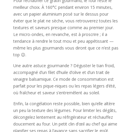
Pour réchauffer ce gratin gourmand, le four reste le
meilleur choix. À 160°C pendant environ 15 minutes,
avec un papier aluminium posé sur le dessus pour
éviter que le plat ne sèche, vous retrouverez toutes les
textures et saveurs presque comme au premier jour.
Le micro-ondes, en revanche, est à proscrire ; il a
tendance à rendre le tout mou et peu appétissant —
même les plus gourmands vous diront que ce n’est pas
top 😉.
Une autre astuce gourmande ? Déguster le tian froid,
accompagné d’un filet d’huile d’olive et d’un trait de
vinaigre balsamique. Ce mode de consommation est
parfait pour les pique-niques ou les repas légers d’été,
où fraîcheur et saveur s’entremêlent au soleil.
Enfin, la congélation reste possible, bien qu’elle altère
un peu la texture des légumes. Pour limiter les dégâts,
décongelez lentement au réfrigérateur et réchauffez
doucement au four. Un petit clin d’œil au chef qui aime
planifier ses repas à l’avance sans sacrifier le goût.