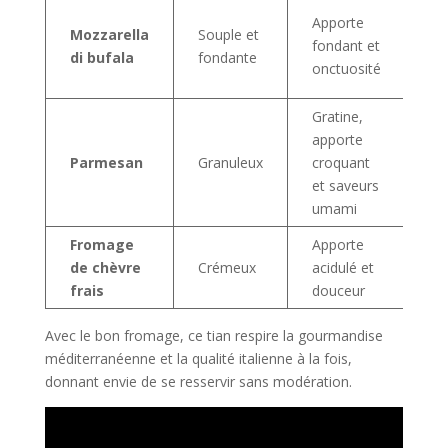
Te
Apporte
Mozzarella
Souple et
fil
fondant et
di bufala
fondante
go
onctuosité
in
Gratine,
Cr
apporte
gr
Parmesan
Granuleux
croquant
to
et saveurs
sa
umami
Fromage
Apporte
Co
de chèvre
Crémeux
acidulé et
le 
frais
douceur
gu
Avec le bon fromage, ce tian respire la gourmandise
méditerranéenne et la qualité italienne à la fois,
donnant envie de se resservir sans modération.