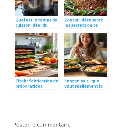
Quel est le temps de
Zaatar : découvrez
cuisson idéal du
les secrets de ce
chou-fleur à l’eau ?
mélange d’épices
millénaire
Titok : fabrication de
Seazon avis : que
préparations
vaut réellement la
culinaires
livraison de plats
déshydratées
cuisinés à domicile ?
Poster le commentaire