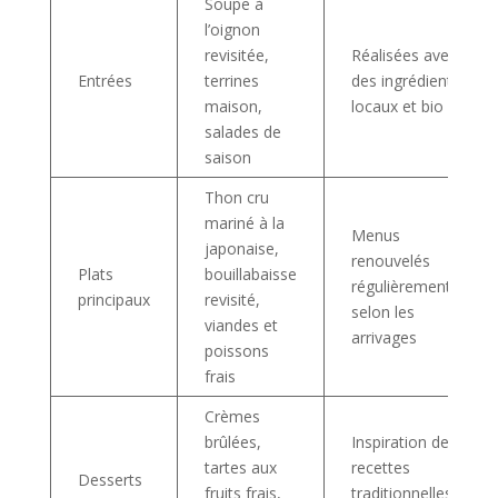
Soupe à
l’oignon
revisitée,
Réalisées avec
Entrées
terrines
des ingrédients
maison,
locaux et bio
salades de
saison
Thon cru
mariné à la
Menus
japonaise,
renouvelés
Plats
bouillabaisse
régulièrement
principaux
revisité,
selon les
viandes et
arrivages
poissons
frais
Crèmes
brûlées,
Inspiration des
tartes aux
recettes
Desserts
fruits frais,
traditionnelles