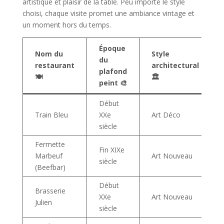
artistique et plaisir de la table. Peu importe le style
choisi, chaque visite promet une ambiance vintage et
un moment hors du temps.
Époque
Nom du
Style
du
restaurant
architectural
plafond
🍽️
🏛️
peint 🎨
Début
Train Bleu
XXe
Art Déco
siècle
Fermette
Fin XIXe
Marbeuf
Art Nouveau
siècle
(Beefbar)
Début
Brasserie
XXe
Art Nouveau
Julien
siècle