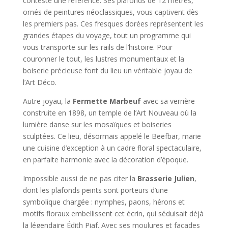
conteste une référence. Ses plafonds de 12 mètres,
ornés de peintures néoclassiques, vous captivent dès
les premiers pas. Ces fresques dorées représentent les
grandes étapes du voyage, tout un programme qui
vous transporte sur les rails de l’histoire. Pour
couronner le tout, les lustres monumentaux et la
boiserie précieuse font du lieu un véritable joyau de
l’Art Déco.
Autre joyau, la
Fermette Marbeuf
avec sa verrière
construite en 1898, un temple de l’Art Nouveau où la
lumière danse sur les mosaïques et boiseries
sculptées. Ce lieu, désormais appelé le Beefbar, marie
une cuisine d’exception à un cadre floral spectaculaire,
en parfaite harmonie avec la décoration d’époque.
Impossible aussi de ne pas citer la
Brasserie Julien
,
dont les plafonds peints sont porteurs d’une
symbolique chargée : nymphes, paons, hérons et
motifs floraux embellissent cet écrin, qui séduisait déjà
la légendaire Édith Piaf. Avec ses moulures et façades