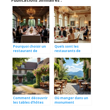
Publications Similaires :
Pourquoi choisir un
Quels sont les
restaurant de
restaurants de
patrimoine pour un
musées les plus
événement privé ?
prestigieux de
France ?
Comment découvrir
Où manger dans un
les tables d’hôtes
monument
dans des manoirs
historique en