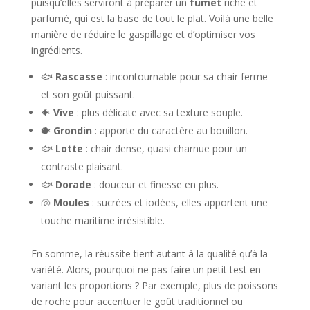
puisqu’elles serviront à préparer un
fumet
riche et
parfumé, qui est la base de tout le plat. Voilà une belle
manière de réduire le gaspillage et d’optimiser vos
ingrédients.
🐟
Rascasse
: incontournable pour sa chair ferme
et son goût puissant.
🐠
Vive
: plus délicate avec sa texture souple.
🐡
Grondin
: apporte du caractère au bouillon.
🐟
Lotte
: chair dense, quasi charnue pour un
contraste plaisant.
🐟
Dorade
: douceur et finesse en plus.
🐚
Moules
: sucrées et iodées, elles apportent une
touche maritime irrésistible.
En somme, la réussite tient autant à la qualité qu’à la
variété. Alors, pourquoi ne pas faire un petit test en
variant les proportions ? Par exemple, plus de poissons
de roche pour accentuer le goût traditionnel ou