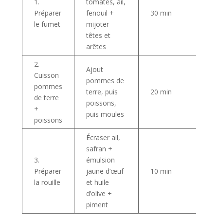
1.
tomates, ail,
Préparer
fenouil +
30 min
le fumet
mijoter
têtes et
arêtes
2.
Ajout
Cuisson
pommes de
pommes
terre, puis
20 min
de terre
poissons,
+
puis moules
poissons
Écraser ail,
safran +
3.
émulsion
Préparer
jaune d’œuf
10 min
la rouille
et huile
d’olive +
piment