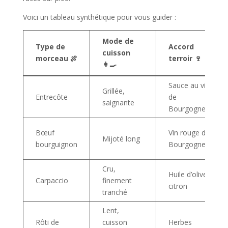
Voici un tableau synthétique pour vous guider :
Mode de
Type de
Accord
cuisson
morceau 🍖
terroir 🍷
👩‍🍳
Sauce au vin
Grillée,
Entrecôte
de
saignante
Bourgogne
Bœuf
Vin rouge de
Mijoté long
bourguignon
Bourgogne
Cru,
Huile d’olive,
Carpaccio
finement
citron
tranché
Lent,
Rôti de
cuisson
Herbes