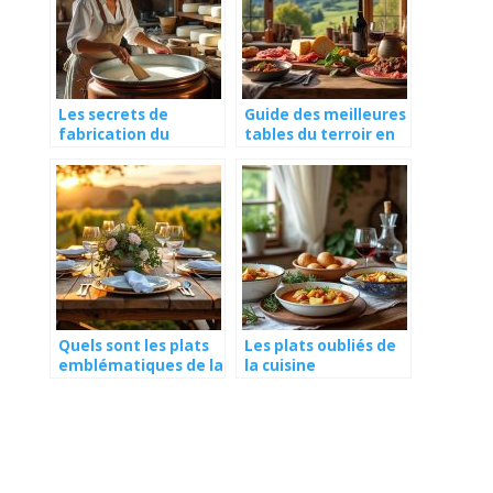
Les secrets de
Guide des meilleures
fabrication du
tables du terroir en
fromage de chèvre
Auvergne-Rhône-
en Brionnais
Alpes
Quels sont les plats
Les plats oubliés de
emblématiques de la
la cuisine
vallée de la Loire ?
traditionnelle
française