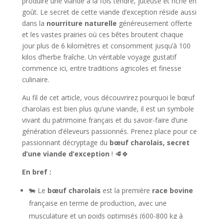
produire une viande à la fois tendre, juteuse et riche en
goût. Le secret de cette viande d’exception réside aussi
dans la
nourriture naturelle
généreusement offerte
et les vastes prairies où ces bêtes broutent chaque
jour plus de 6 kilomètres et consomment jusqu’à 100
kilos d’herbe fraîche. Un véritable voyage gustatif
commence ici, entre traditions agricoles et finesse
culinaire.
Au fil de cet article, vous découvrirez pourquoi le bœuf
charolais est bien plus qu’une viande, il est un symbole
vivant du patrimoine français et du savoir-faire d’une
génération d’éleveurs passionnés. Prenez place pour ce
passionnant décryptage du
bœuf charolais, secret
d’une viande d’exception
! 🥩🍀
En bref :
🐄 Le
bœuf charolais
est la première
race bovine
française en terme de production, avec une
musculature et un poids optimisés (600-800 kg à