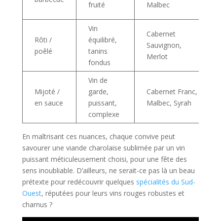
fruité
Malbec
Vin
Cabernet
Rôti /
équilibré,
Sauvignon,
poêlé
tanins
Merlot
fondus
Vin de
Mijoté /
garde,
Cabernet Franc,
en sauce
puissant,
Malbec, Syrah
complexe
En maîtrisant ces nuances, chaque convive peut
savourer une viande charolaise sublimée par un vin
puissant méticuleusement choisi, pour une fête des
sens inoubliable. D’ailleurs, ne serait-ce pas là un beau
prétexte pour redécouvrir quelques
spécialités du Sud-
Ouest
, réputées pour leurs vins rouges robustes et
charnus ?