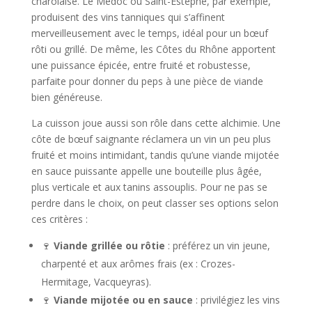
charolaise. Le Médoc ou Saint-Estèphe, par exemple,
produisent des vins tanniques qui s’affinent
merveilleusement avec le temps, idéal pour un bœuf
rôti ou grillé. De même, les Côtes du Rhône apportent
une puissance épicée, entre fruité et robustesse,
parfaite pour donner du peps à une pièce de viande
bien généreuse.
La cuisson joue aussi son rôle dans cette alchimie. Une
côte de bœuf saignante réclamera un vin un peu plus
fruité et moins intimidant, tandis qu’une viande mijotée
en sauce puissante appelle une bouteille plus âgée,
plus verticale et aux tanins assouplis. Pour ne pas se
perdre dans le choix, on peut classer ses options selon
ces critères :
🍷
Viande grillée ou rôtie
: préférez un vin jeune,
charpenté et aux arômes frais (ex : Crozes-
Hermitage, Vacqueyras).
🍷
Viande mijotée ou en sauce
: privilégiez les vins