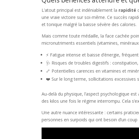
L’atout principal est indéniablement la
rapidité
d
une vraie victoire sur soi-même. Ce succès rapide
et tonique malgré la baisse sévère des calories.
Mais comme toute médaille, la face cachée point
micronutriments essentiels (vitamines, minérau
⚡ Fatigue intense et baisse d’énergie, fréquent
🩺 Risques de troubles digestifs : constipati
🦴 Potentielles carences en vitamines et minér
❤️ Sur le long terme, sollicitations excessives s
Au-delà du physique, l’aspect psychologique est a
des kilos une fois le régime interrompu. Cela s’
Une autre nuance intéressante : certains pratic
personnes en surpoids qui ont besoin d’un coup