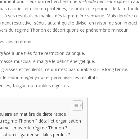
tamment pour ceux qui recherchent une
méthode minceur
express capa
bas calories et riche en protéines, ce protocole promet de faire fondr
é et à ses résultats palpables dès la première semaine. Mais derrière cett
ment restrictive, séduit autant qu’elle divise, en raison de son impact
ivers du régime Thonon et décortiquons ce phénomène minceur!
s clés à retenir :
grâce à une très forte restriction calorique.
masse musculaire malgré le déficit énergétique.
graisses et féculents, ce qui n’est pas durable sur le long terme.
er le redouté
effet yo-yo
et pérenniser les résultats.
nces, fatigue ou troubles digestifs.
ulaire en matière de diète rapide ?
 régime Thonon ? détail et organisation
surveiller avec le régime Thonon ?
lisation et garder ses kilos perdus ?