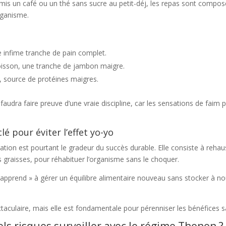
 Hormis un café ou un thé sans sucre au petit-déj, les repas sont comp
rganisme.
ne infime tranche de pain complet.
poisson, une tranche de jambon maigre.
, source de protéines maigres.
il faudra faire preuve d’une vraie discipline, car les sensations de faim
clé pour éviter l’effet yo-yo
sation est pourtant le gradeur du succès durable. Elle consiste à reha
 graisses, pour réhabituer l’organisme sans le choquer.
 « apprend » à gérer un équilibre alimentaire nouveau sans stocker à n
ctaculaire, mais elle est fondamentale pour pérenniser les bénéfices san
ls risques surveiller avec le régime Thonon ?