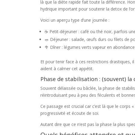
là que la diète rapide fait toute la différence.
hydrique important pour soutenir la detox de l’o
Voici un aperçu type d’une journée :
☕ Petit-déjeuner : café ou thé noir, parfois u
🥗 Déjeuner : salade, œufs durs ou filets de 
🥦 Dîner : légumes verts vapeur en abondance
Et pour tenir face à ces restrictions drastiques, 
aident à calmer cet appétit.
Phase de stabilisation : (souvent) la 
Souvent délaissée ou bâclée, la phase de stabili
réintroduisant peu à peu des féculents et bonnes
Ce passage est crucial car c’est là que le corps
progressivité et écoute de soi.
Autant dire que ce n’est pas la phase la plus spe
Quels bénéfices attendre et que