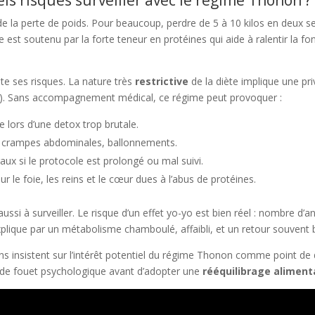
e la perte de poids. Pour beaucoup, perdre de 5 à 10 kilos en deux 
 est soutenu par la forte teneur en protéines qui aide à ralentir la f
e ses risques. La nature très
restrictive
de la diète implique une pri
x). Sans accompagnement médical, ce régime peut provoquer :
e lors d’une detox trop brutale.
on, crampes abdominales, ballonnements.
aux si le protocole est prolongé ou mal suivi.
ur le foie, les reins et le cœur dues à l’abus de protéines.
ussi à surveiller. Le risque d’un effet yo-yo est bien réel : nombre d
explique par un métabolisme chamboulé, affaibli, et un retour souvent
iens insistent sur l’intérêt potentiel du régime Thonon comme point 
 de fouet psychologique avant d’adopter une
rééquilibrage aliment