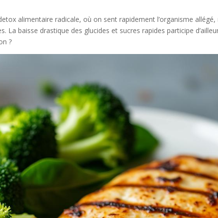
e detox alimentaire radicale, où on sent rapidement l’organisme allég
 La baisse drastique des glucides et sucres rapides participe d’ailleur
on ?