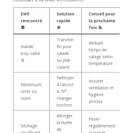
Défi
Solution
Conseil pour
rencontré
rapide
la prochaine
🛑
🎯
fois 📝
Trancher
Réduire
Viande
fin pour
temps de
trop salée
salade
salage selon
🧂
ou plat
température
cuisiné
Nettoyer
Assurer
Moisissure
à l’alcool
ventilation et
verte ou
à 70°,
hygiène
noire
changer
strictes
torchon
Allonger
Peser
la durée
Séchage
régulièrement
de
insuffisant
la viande