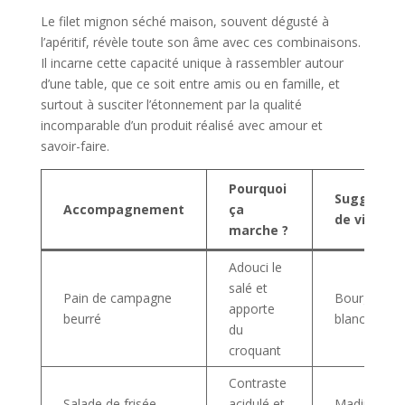
Le filet mignon séché maison, souvent dégusté à
l’apéritif, révèle toute son âme avec ces combinaisons.
Il incarne cette capacité unique à rassembler autour
d’une table, que ce soit entre amis ou en famille, et
surtout à susciter l’étonnement par la qualité
incomparable d’un produit réalisé avec amour et
savoir-faire.
Pourquoi
Suggestio
Accompagnement
ça
de vin 🍷
marche ?
Adouci le
salé et
Pain de campagne
Bourgogne
apporte
beurré
blanc
du
croquant
Contraste
Salade de frisée,
acidulé et
Madiran