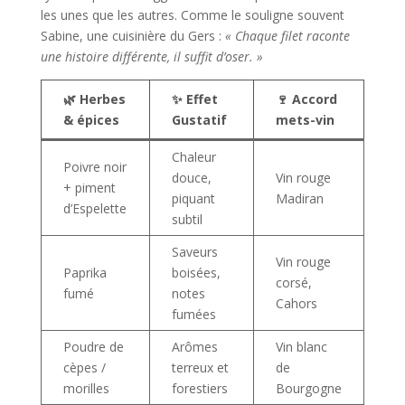
les unes que les autres. Comme le souligne souvent
Sabine, une cuisinière du Gers :
« Chaque filet raconte
une histoire différente, il suffit d’oser. »
🌿 Herbes
✨ Effet
🍷 Accord
& épices
Gustatif
mets-vin
Chaleur
Poivre noir
douce,
Vin rouge
+ piment
piquant
Madiran
d’Espelette
subtil
Saveurs
Vin rouge
Paprika
boisées,
corsé,
fumé
notes
Cahors
fumées
Poudre de
Arômes
Vin blanc
cèpes /
terreux et
de
morilles
forestiers
Bourgogne