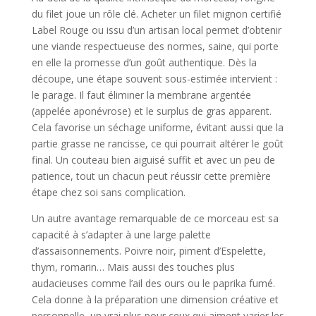
du filet joue un rôle clé. Acheter un filet mignon certifié
Label Rouge ou issu d’un artisan local permet d’obtenir
une viande respectueuse des normes, saine, qui porte
en elle la promesse d’un goût authentique. Dès la
découpe, une étape souvent sous-estimée intervient :
le parage. Il faut éliminer la membrane argentée
(appelée aponévrose) et le surplus de gras apparent.
Cela favorise un séchage uniforme, évitant aussi que la
partie grasse ne rancisse, ce qui pourrait altérer le goût
final. Un couteau bien aiguisé suffit et avec un peu de
patience, tout un chacun peut réussir cette première
étape chez soi sans complication.
Un autre avantage remarquable de ce morceau est sa
capacité à s’adapter à une large palette
d’assaisonnements. Poivre noir, piment d’Espelette,
thym, romarin… Mais aussi des touches plus
audacieuses comme l’ail des ours ou le paprika fumé.
Cela donne à la préparation une dimension créative et
personnelle, un vrai plus pour ceux qui aiment varier les