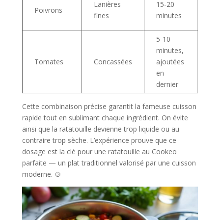
Lanières
15-20
Poivrons
ave
fines
minutes
cro
5-10
minutes,
Mo
Tomates
Concassées
ajoutées
et 
en
dernier
Cette combinaison précise garantit la fameuse cuisson
rapide tout en sublimant chaque ingrédient. On évite
ainsi que la ratatouille devienne trop liquide ou au
contraire trop sèche. L’expérience prouve que ce
dosage est la clé pour une ratatouille au Cookeo
parfaite — un plat traditionnel valorisé par une cuisson
moderne. 🍲