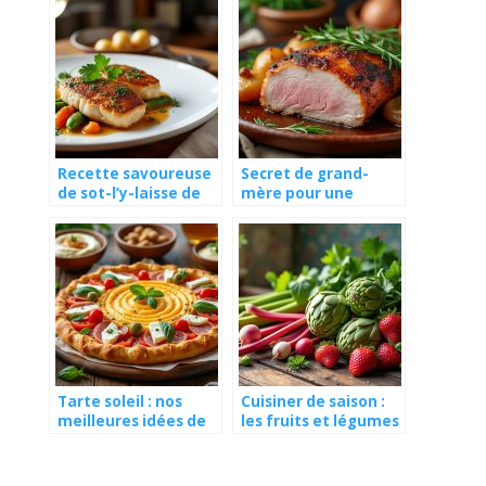
Recette savoureuse
Secret de grand-
de sot-l’y-laisse de
mère pour une
dinde au vin blanc
rouelle de porc au
four fondante
Tarte soleil : nos
Cuisiner de saison :
meilleures idées de
les fruits et légumes
garnitures pour
du mois d’avril
l’apéro