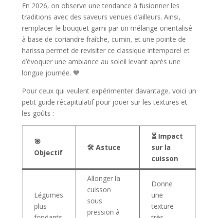
En 2026, on observe une tendance à fusionner les
traditions avec des saveurs venues d’ailleurs. Ainsi,
remplacer le bouquet garni par un mélange orientalisé
à base de coriandre fraîche, cumin, et une pointe de
harissa permet de revisiter ce classique intemporel et
d’évoquer une ambiance au soleil levant après une
longue journée. 🧡
Pour ceux qui veulent expérimenter davantage, voici un
petit guide récapitulatif pour jouer sur les textures et
les goûts :
⏳ Impact
🎯
🛠️ Astuce
sur la
Objectif
cuisson
Allonger la
Donne
cuisson
Légumes
une
sous
plus
texture
pression à
fondants
très