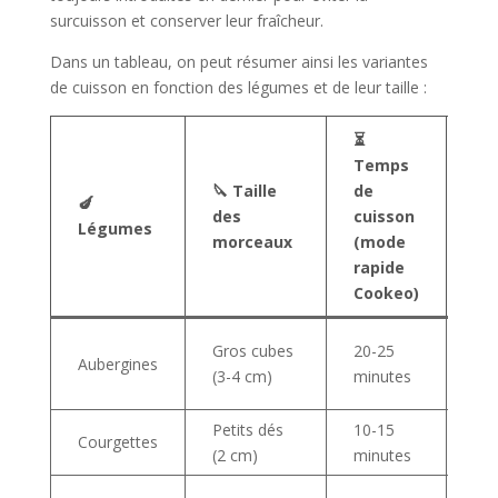
surcuisson et conserver leur fraîcheur.
Dans un tableau, on peut résumer ainsi les variantes
de cuisson en fonction des légumes et de leur taille :
⏳
Temps
🔪 Taille
de
🌟
🍆
des
cuisson
Te
Légumes
morceaux
(mode
ob
rapide
Cookeo)
Ten
Gros cubes
20-25
Aubergines
lég
(3-4 cm)
minutes
fon
Petits dés
10-15
Fo
Courgettes
(2 cm)
minutes
mai
Sou