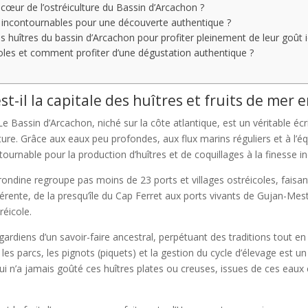
œur de l’ostréiculture du Bassin d’Arcachon ?
es incontournables pour une découverte authentique ?
 huîtres du bassin d’Arcachon pour profiter pleinement de leur goût 
oles et comment profiter d’une dégustation authentique ?
t-il la capitale des huîtres et fruits de mer 
 Bassin d’Arcachon, niché sur la côte atlantique, est un véritable écr
culture. Grâce aux eaux peu profondes, aux flux marins réguliers et à l’é
rnable pour la production d’huîtres et de coquillages à la finesse i
ondine regroupe pas moins de 23 ports et villages ostréicoles, faisant
férente, de la presqu’île du Cap Ferret aux ports vivants de Gujan-Me
réicole.
 gardiens d’un savoir-faire ancestral, perpétuant des traditions tout 
s parcs, les pignots (piquets) et la gestion du cycle d’élevage est un 
i n’a jamais goûté ces huîtres plates ou creuses, issues de ces eaux