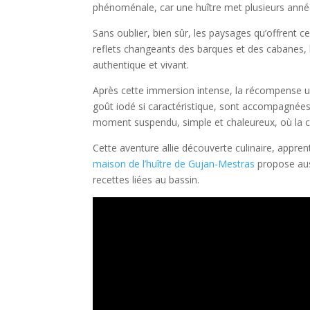
phénoménale, car une huître met plusieurs année
Sans oublier, bien sûr, les paysages qu’offrent 
reflets changeants des barques et des cabanes, 
authentique et vivant.
Après cette immersion intense, la récompense ul
goût iodé si caractéristique, sont accompagnées 
moment suspendu, simple et chaleureux, où la con
Cette aventure allie découverte culinaire, appre
maison de l’huître de Gujan-Mestras
propose auss
recettes liées au bassin.