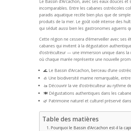
Le Bassin d’Arcachon, avec ses eaux douces et s
incomparables. Entre les cabanes ostréicoles co
paradis aquatique recèle bien plus que de simples
produits de la mer. Le goût iodé intense des huît
qui séduit aussi bien les gastronomes aguerris q
Cette région ne cessera d’émerveiller avec ses é
cabanes qui invitent à la dégustation authentiq
d’ostréiculteur — une immersion unique dans la ri
où chaque marée représente une nouvelle prome
🌊 Le Bassin d’Arcachon, berceau d’une ostréic
🦪 Une biodiversité marine remarquable, entre 
🚤 Découvrir la vie d’ostréiculteur au rythme
🍽️ Dégustations authentiques dans les caba
🌿 Patrimoine naturel et culturel préservé dans 
Table des matières
Pourquoi le Bassin d’Arcachon est-il la cap