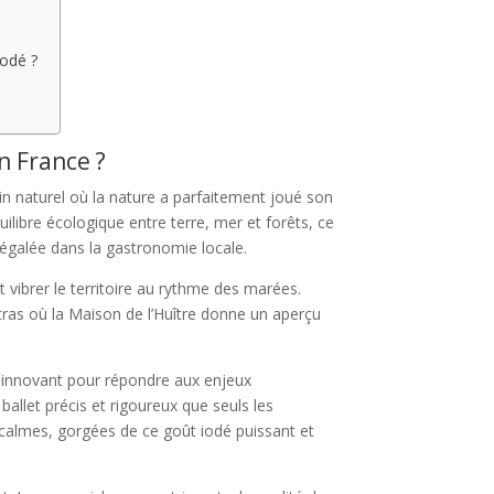
iodé ?
en France ?
in naturel où la nature a parfaitement joué son
quilibre écologique entre terre, mer et forêts, ce
négalée dans la gastronomie locale.
 vibrer le territoire au rythme des marées.
stras où la Maison de l’Huître donne un aperçu
en innovant pour répondre aux enjeux
ballet précis et rigoureux que seuls les
 calmes, gorgées de ce goût iodé puissant et