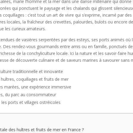
alées, marie l’homme et la mer dans une danse millénaire qui donne 
lorées qui ponctuent le paysage et les chalands qui glissent silenci
 coquillages : c’est tout un art de vivre qui s’exprime, incarné par d
res locales, la fraîcheur des crevettes, palourdes, bulots ou encore d
ue les curieux amateurs.
tendues de vasières serpentées par des esteys, ses ports animés où la
ue. Des rendez-vous gourmands entre amis ou en famille, ponctués de 
chesse de la conchyliculture locale. Ici la nature et les savoir-faire
sse de découverte culinaire et de saveurs marines à savourer sans 
ulture traditionnelle et innovante
huîtres, coquillages et fruits de mer
 des marées, une expérience immersive
nes, du parc au consommateur
les ports et villages ostréicoles
itale des huîtres et fruits de mer en France ?