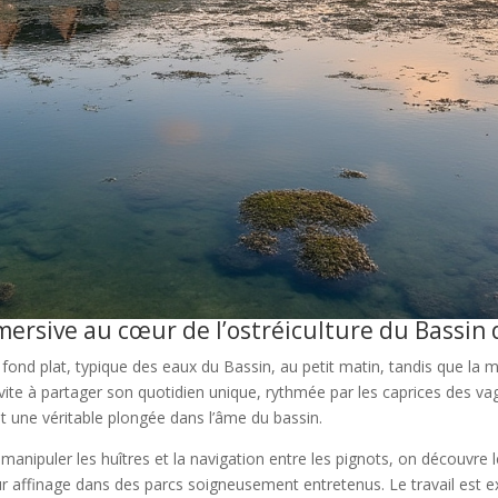
rsive au cœur de l’ostréiculture du Bassin 
ond plat, typique des eaux du Bassin, au petit matin, tandis que la
vite à partager son quotidien unique, rythmée par les caprices des vag
st une véritable plongée dans l’âme du bassin.
 manipuler les huîtres et la navigation entre les pignots, on découvre l
eur affinage dans des parcs soigneusement entretenus. Le travail est e