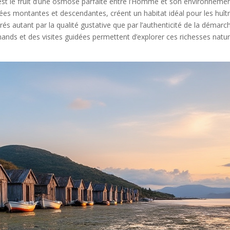
c’est le fruit d’une osmose parfaite entre l’Homme et son environnemen
rées montantes et descendantes, créent un habitat idéal pour les huîtr
és autant par la qualité gustative que par l’authenticité de la démarch
mands et des visites guidées permettent d’explorer ces richesses nat