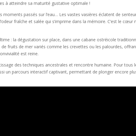
s à atteindre sa maturité gustative optimale !
ces moments passés sur l’eau… Les vastes vasières éclatent de senteurs
l’odeur fraîche et salée qui s’imprime dans la mémoire. C’est le cœur
time : la dégustation sur place, dans une cabane ostréicole tradition
de fruits de mer variés comme les crevettes ou les palourdes, offran
vivialité est reine.
ntissage des techniques ancestrales et rencontre humaine. Pour tous l
i un parcours interactif captivant, permettant de plonger encore plus l