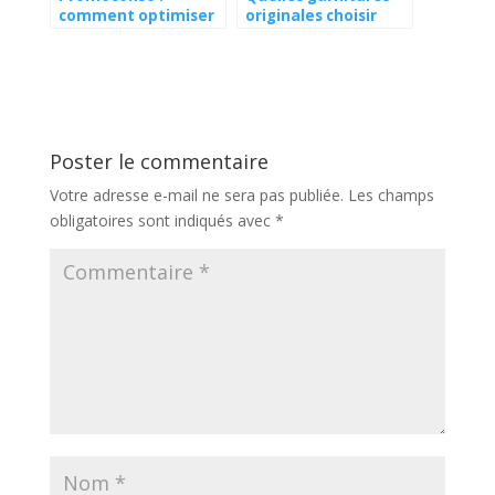
comment optimiser
originales choisir
votre budget pour
pour une crêpe party
des repas de fête ?
réussie ?
Poster le commentaire
Votre adresse e-mail ne sera pas publiée.
Les champs
obligatoires sont indiqués avec
*