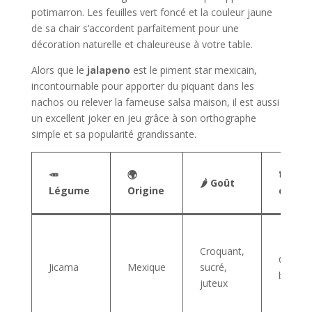
potimarron. Les feuilles vert foncé et la couleur jaune
de sa chair s’accordent parfaitement pour une
décoration naturelle et chaleureuse à votre table.
Alors que le
jalapeno
est le piment star mexicain,
incontournable pour apporter du piquant dans les
nachos ou relever la fameuse salsa maison, il est aussi
un excellent joker en jeu grâce à son orthographe
simple et sa popularité grandissante.
🥕
🌍
🍽️ Us
🌶️ Goût
Légume
Origine
culina
Croquant,
Crudité
Jicama
Mexique
sucré,
bâtonne
juteux