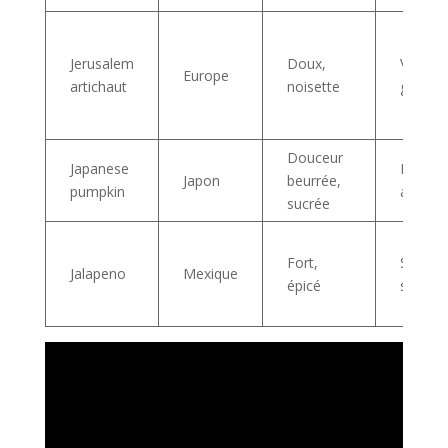
Jerusalem
Doux,
Velouté
Europe
artichaut
noisette
gratins
Douceur
Japanese
Rôtie, 
Japon
beurrée,
pumpkin
accom
sucrée
Fort,
Salsa, 
Jalapeno
Mexique
épicé
sauces