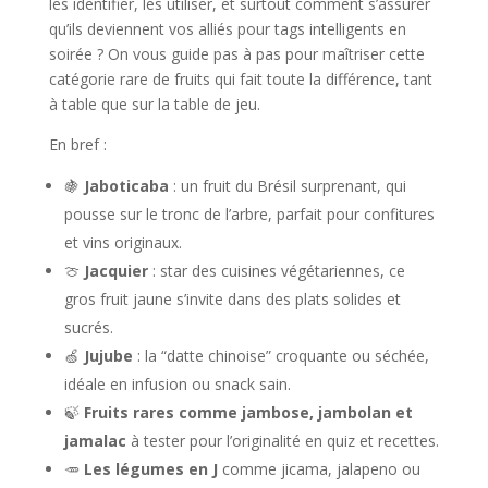
les identifier, les utiliser, et surtout comment s’assurer
qu’ils deviennent vos alliés pour tags intelligents en
soirée ? On vous guide pas à pas pour maîtriser cette
catégorie rare de fruits qui fait toute la différence, tant
à table que sur la table de jeu.
En bref :
🍇
Jaboticaba
: un fruit du Brésil surprenant, qui
pousse sur le tronc de l’arbre, parfait pour confitures
et vins originaux.
🍈
Jacquier
: star des cuisines végétariennes, ce
gros fruit jaune s’invite dans des plats solides et
sucrés.
🍏
Jujube
: la “datte chinoise” croquante ou séchée,
idéale en infusion ou snack sain.
🍃
Fruits rares comme jambose, jambolan et
jamalac
à tester pour l’originalité en quiz et recettes.
🥕
Les légumes en J
comme jicama, jalapeno ou