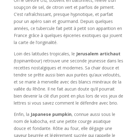
On le dévore cru, souvent en bâtonnets, relevé d’un
soupçon de sel, de citron vert et parfois de piment.
C’est rafraîchissant, presque hypnotique, et parfait
pour un apéro sain et gourmand. Depuis quelques
années, ce tubercule fait petit à petit son apparition en
France grâce à quelques épiceries exotiques qui jouent
la carte de l’originalité.
Loin des latitudes tropicales, le
Jerusalem artichaut
(topinambour) retrouve une seconde jeunesse dans les
recettes nostalgiques et modernes. Sa chair douce et
tendre se prête aussi bien aux purées qu’aux veloutés,
et se marie à merveille avec des blancs minéraux de la
vallée du Rhône. Il ne fait aucun doute qu’il pourrait
bien devenir la clé d’un point en plus lors de vos jeux de
lettres si vous savez comment le défendre avec brio.
Enfin, la
Japanese pumpkin
, connue aussi sous le
nom de kabocha, est une petite courge asiatique
douce et fondante. Rôtie au four, elle dégage une
saveur beurrée et légèrement sucrée qui rappelle le