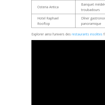
Banquet médiév
Osteria Antica
troubadours
Hotel Raphael
Dîner gastrono
Rooftop
panoramique
Explorer ainsi l’univers des
restaurants insolites
f