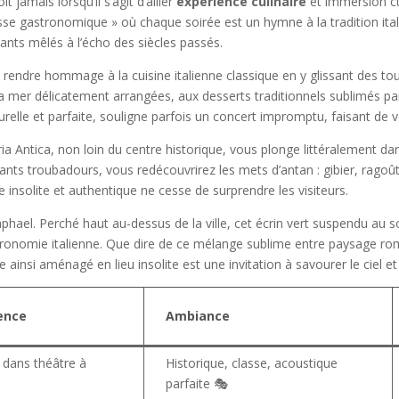
 jamais lorsqu’il s’agit d’allier
expérience culinaire
et immersion cul
 gastronomique » où chaque soirée est un hymne à la tradition italien
ts mêlés à l’écho des siècles passés.
de rendre hommage à la cuisine italienne classique en y glissant des 
 la mer délicatement arrangées, aux desserts traditionnels sublimés 
urelle et parfaite, souligne parfois un concert impromptu, faisant de v
a Antica, non loin du centre historique, vous plonge littéralement dan
hants troubadours, vous redécouvrirez les mets d’antan : gibier, ragoûts
 insolite et authentique ne cesse de surprendre les visiteurs.
aphael. Perché haut au-dessus de la ville, cet écrin vert suspendu au
stronomie italienne. Que dire de ce mélange sublime entre paysage r
e ainsi aménagé en lieu insolite est une invitation à savourer le ciel 
ence
Ambiance
 dans théâtre à
Historique, classe, acoustique
parfaite 🎭