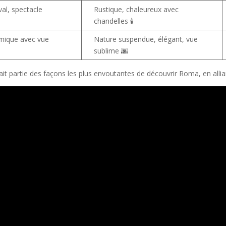
al, spectacle
Rustique, chaleureux avec
chandelles 🕯️
mique avec vue
Nature suspendue, élégant, vue
sublime 🌆
ait partie des façons les plus envoutantes de découvrir Roma, en allia