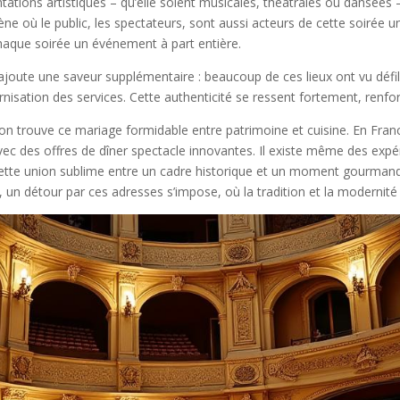
ations artistiques – qu’elle soient musicales, théâtrales ou dansées – 
ène où le public, les spectateurs, sont aussi acteurs de cette soirée 
 chaque soirée un événement à part entière.
es ajoute une saveur supplémentaire : beaucoup de ces lieux ont vu défil
sation des services. Cette authenticité se ressent fortement, renforç
on trouve ce mariage formidable entre patrimoine et cuisine. En Franc
e avec des offres de dîner spectacle innovantes. Il existe même des e
 cette union sublime entre un cadre historique et un moment gourmand.
e, un détour par ces adresses s’impose, où la tradition et la moderni