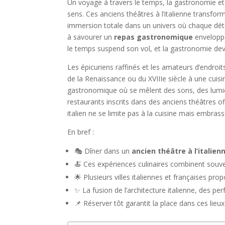
Un voyage à travers le temps, la gastronomie et l
sens. Ces anciens théâtres à l’italienne transfor
immersion totale dans un univers où chaque dét
à savourer un
repas gastronomique
enveloppé
le temps suspend son vol, et la gastronomie dev
Les épicuriens raffinés et les amateurs d’endroits
de la Renaissance ou du XVIIIe siècle à une cuis
gastronomique où se mêlent des sons, des lumière
restaurants inscrits dans des anciens théâtres off
italien ne se limite pas à la cuisine mais embras
En bref :
🎭 Dîner dans un
ancien théâtre à l’italien
🍝 Ces expériences culinaires combinent souv
🌟 Plusieurs villes italiennes et françaises pr
✨ La fusion de l’architecture italienne, des pe
📌 Réserver tôt garantit la place dans ces lieu