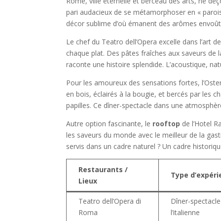
Rome, ville éternelle et berceau des arts, ne déçoit
pari audacieux de se métamorphoser en « paroisse
décor sublime d’où émanent des arômes envoûtan
Le chef du Teatro dell’Opera excelle dans l’art 
chaque plat. Des pâtes fraîches aux saveurs de
raconte une histoire splendide. L’acoustique, nat
Pour les amoureux des sensations fortes, l’Osteri
en bois, éclairés à la bougie, et bercés par les c
papilles. Ce dîner-spectacle dans une atmosphère
Autre option fascinante, le
rooftop
de l’Hotel R
les saveurs du monde avec le meilleur de la ga
servis dans un cadre naturel ? Un cadre historiqu
Restaurants /
Type d’expéri
Lieux
Teatro dell’Opera di
Dîner-spectacle
Roma
l’italienne