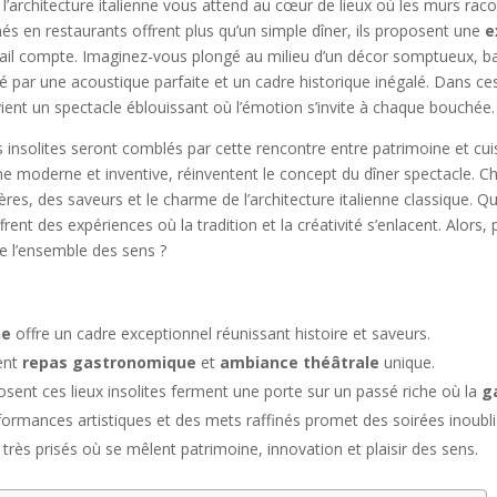
’architecture italienne vous attend au cœur de lieux où les murs racon
més en restaurants offrent plus qu’un simple dîner, ils proposent une
e
ail compte. Imaginez-vous plongé au milieu d’un décor somptueux, ba
 par une acoustique parfaite et un cadre historique inégalé. Dans ces 
ient un spectacle éblouissant où l’émotion s’invite à chaque bouchée.
 insolites seront comblés par cette rencontre entre patrimoine et cuisin
ine moderne et inventive, réinventent le concept du dîner spectacle. 
s, des saveurs et le charme de l’architecture italienne classique. Q
rent des expériences où la tradition et la créativité s’enlacent. Alors,
se l’ensemble des sens ?
ne
offre un cadre exceptionnel réunissant histoire et saveurs.
ent
repas gastronomique
et
ambiance théâtrale
unique.
oposent ces lieux insolites ferment une porte sur un passé riche où la
g
rformances artistiques et des mets raffinés promet des soirées inoubli
x très prisés où se mêlent patrimoine, innovation et plaisir des sens.