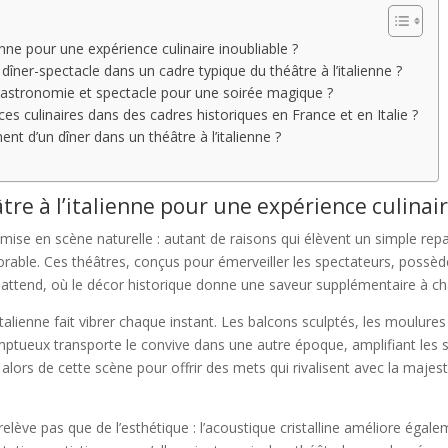
enne pour une expérience culinaire inoubliable ?
îner-spectacle dans un cadre typique du théâtre à l’italienne ?
astronomie et spectacle pour une soirée magique ?
es culinaires dans des cadres historiques en France et en Italie ?
ent d’un dîner dans un théâtre à l’italienne ?
tre à l’italienne pour une expérience culinair
 mise en scène naturelle : autant de raisons qui élèvent un simple r
ble. Ces théâtres, conçus pour émerveiller les spectateurs, possède
 attend, où le décor historique donne une saveur supplémentaire à ch
italienne fait vibrer chaque instant. Les balcons sculptés, les moulure
mptueux transporte le convive dans une autre époque, amplifiant les s
lors de cette scène pour offrir des mets qui rivalisent avec la majesté 
relève pas que de l’esthétique : l’acoustique cristalline améliore éga