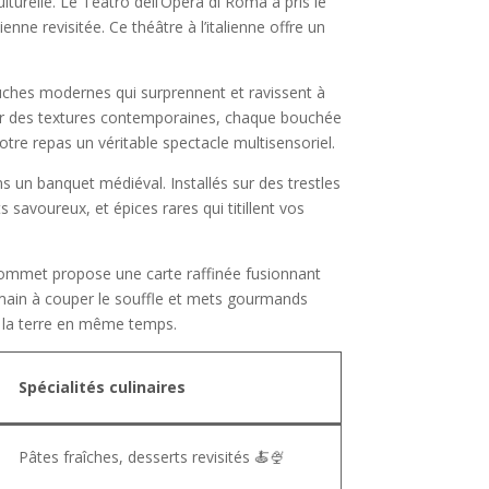
turelle. Le Teatro dell’Opera di Roma a pris le
ne revisitée. Ce théâtre à l’italienne offre un
touches modernes qui surprennent et ravissent à
par des textures contemporaines, chaque bouchée
otre repas un véritable spectacle multisensoriel.
s un banquet médiéval. Installés sur des trestles
 savoureux, et épices rares qui titillent vos
 sommet propose une carte raffinée fusionnant
omain à couper le souffle et mets gourmands
et la terre en même temps.
Spécialités culinaires
Pâtes fraîches, desserts revisités 🍝🍨