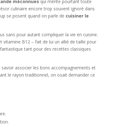
viande méconnues
qui mérite pourtant toute
e trésor culinaire encore trop souvent ignoré dans
ucoup se posent quand on parle de
cuisiner le
s sans pour autant compliquer la vie en cuisine.
vitamine B12 – fait de lui un allié de taille pour
 fantastique tant pour des recettes classiques
it, savoir associer les bons accompagnements et
evant le rayon traditionnel, on osait demander ce
re.
tion.