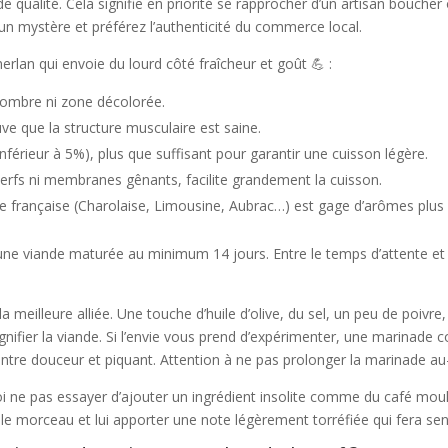
e qualité. Cela signifie en priorité se rapprocher d’un artisan boucher 
un mystère et préférez l’authenticité du commerce local.
erlan qui envoie du lourd côté fraîcheur et goût 💪 :
 sombre ni zone décolorée.
e que la structure musculaire est saine.
nférieur à 5%), plus que suffisant pour garantir une cuisson légère.
erfs ni membranes gênants, facilite grandement la cuisson.
de française (Charolaise, Limousine, Aubrac…) est gage d’arômes plus 
 une viande maturée au minimum 14 jours. Entre le temps d’attente et
.
 la meilleure alliée. Une touche d’huile d’olive, du sel, un peu de poi
ifier la viande. Si l’envie vous prend d’expérimenter, une marinade c
 entre douceur et piquant. Attention à ne pas prolonger la marinade au-
oi ne pas essayer d’ajouter un ingrédient insolite comme du café moulu
 le morceau et lui apporter une note légèrement torréfiée qui fera sen