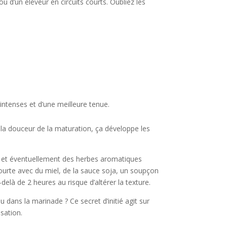
ou d’un éleveur en circuits courts. Oubliez les
intenses et d’une meilleure tenue.
 la douceur de la maturation, ça développe les
vre, et éventuellement des herbes aromatiques
ourte avec du miel, de la sauce soja, un soupçon
delà de 2 heures au risque d’altérer la texture.
 dans la marinade ? Ce secret d’initié agit sur
sation.