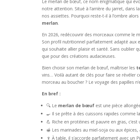
Le merlan de bœuf, ce nom énigmatique qui évoq
notre attention. Situé à l’arrière du jarret, dans
nos assiettes. Pourquoi reste-t-il à l’ombre alor
merlan
.
En 2026, redécouvrir des morceaux comme le merl
Son profil nutritionnel parfaitement adapté aux ex
qui souhaite allier plaisir et santé. Sans oublier 
que pour des créations audacieuses.
Bien choisir son merlan de bœuf, maîtriser les
t
vins… Voilà autant de clés pour faire se révéler 
morceau au boucher ? Le voyage des papilles n’en
En bref :
🔍 Le
merlan de bœuf
est une pièce allongée,
🍳 Il se prête à des cuissons rapides comme la
💪 Riche en protéines et pauvre en gras, c’est u
🍯 Les marinades au miel-soja ou aux épices, a
🍷 À table, il s’accorde parfaitement avec un Pi