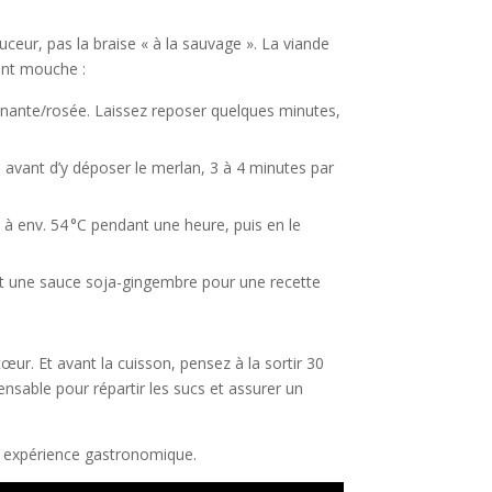
uceur, pas la braise « à la sauvage ». La viande
font mouche :
gnante/rosée. Laissez reposer quelques minutes,
 avant d’y déposer le merlan, 3 à 4 minutes par
 à env. 54 °C pendant une heure, puis en le
et une sauce soja-gingembre pour une recette
œur. Et avant la cuisson, pensez à la sortir 30
nsable pour répartir les sucs et assurer un
e expérience gastronomique.