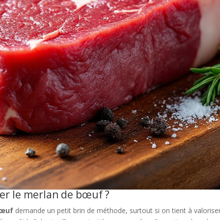
er le merlan de bœuf ?
bœuf
demande un petit brin de méthode, surtout si on tient à valoris