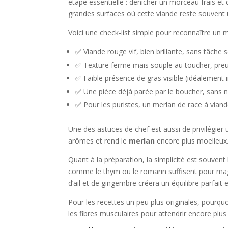
étape essentielle : dénicher un morceau frais et d
grandes surfaces où cette viande reste souvent 
Voici une check-list simple pour reconnaître un m
✅ Viande rouge vif, bien brillante, sans tâche
✅ Texture ferme mais souple au toucher, preuv
✅ Faible présence de gras visible (idéalement i
✅ Une pièce déjà parée par le boucher, sans n
✅ Pour les puristes, un merlan de race à vian
Une des astuces de chef est aussi de privilégier
arômes et rend le
merlan
encore plus moelleux
Quant à la préparation, la simplicité est souvent
comme le thym ou le romarin suffisent pour magn
d’ail et de gingembre créera un équilibre parfait
Pour les recettes un peu plus originales, pourqu
les fibres musculaires pour attendrir encore plus