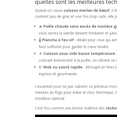
quelles sont les meilleures te
Quand on cause
cuisson merlan de bœuf
, il
contient peu de gras et une fois trop cuite, ell
🔥
Poêle chaude sans excès de matière g
vous verrez la viande devient fondante et jute
🌡️
Plancha à feu vif
: idéale pour ceux qui ai
face suffisent pour garder le cœur tendre.
🔬
Cuisson sous-vide basse température
:
colorant brièvement à la poêle, on obtient un
🥢
Wok ou sauté rapide
: découpé en fines 
express et gourmande.
L’essentiel pour ne pas saboter ce précieux morce
minutes du frigo pour éviter le choc thermique. 
moelleux optimal.
C’est fou comme une bonne maîtrise des
techn