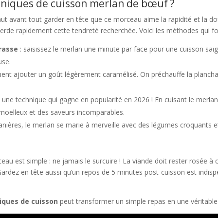
chniques de cuisson merlan de bœuf ?
 faut avant tout garder en tête que ce morceau aime la rapidité et la do
e perde rapidement cette tendreté recherchée. Voici les méthodes qui 
rasse
: saisissez le merlan une minute par face pour une cuisson sai
use.
ment ajouter un goût légèrement caramélisé. On préchauffe la plancha
 une technique qui gagne en popularité en 2026 ! En cuisant le merlan
 moelleux et des saveurs incomparables.
lanières, le merlan se marie à merveille avec des légumes croquants 
au est simple : ne jamais le surcuire ! La viande doit rester rosée à c
Gardez en tête aussi qu’un repos de 5 minutes post-cuisson est indispe
iques de cuisson
peut transformer un simple repas en une véritabl