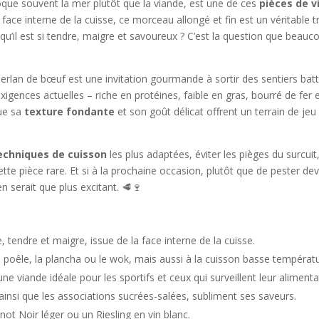
ue souvent la mer plutôt que la viande, est une de ces
pièces de 
 la face interne de la cuisse, ce morceau allongé et fin est un véritabl
s qu’il est si tendre, maigre et savoureux ? C’est la question que bea
an de bœuf est une invitation gourmande à sortir des sentiers battu
igences actuelles – riche en protéines, faible en gras, bourré de fer et 
que sa
texture fondante
et son goût délicat offrent un terrain de jeu
echniques de cuisson
les plus adaptées, éviter les pièges du surcu
cette pièce rare. Et si à la prochaine occasion, plutôt que de pester d
 serait que plus excitant. 🥩🍷
 tendre et maigre, issue de la face interne de la cuisse.
 poêle, la plancha ou le wok, mais aussi à la cuisson basse températu
ne viande idéale pour les sportifs et ceux qui surveillent leur alimenta
insi que les associations sucrées-salées, subliment ses saveurs.
not Noir léger ou un Riesling en vin blanc.