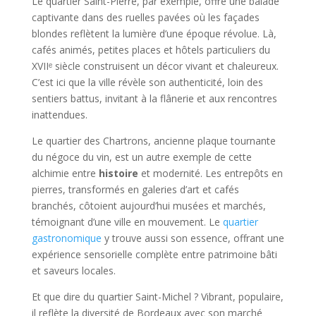
Le quartier Saint-Pierre, par exemple, offre une balade
captivante dans des ruelles pavées où les façades
blondes reflètent la lumière d’une époque révolue. Là,
cafés animés, petites places et hôtels particuliers du
XVIIᵉ siècle construisent un décor vivant et chaleureux.
C’est ici que la ville révèle son authenticité, loin des
sentiers battus, invitant à la flânerie et aux rencontres
inattendues.
Le quartier des Chartrons, ancienne plaque tournante
du négoce du vin, est un autre exemple de cette
alchimie entre
histoire
et modernité. Les entrepôts en
pierres, transformés en galeries d’art et cafés
branchés, côtoient aujourd’hui musées et marchés,
témoignant d’une ville en mouvement. Le
quartier
gastronomique
y trouve aussi son essence, offrant une
expérience sensorielle complète entre patrimoine bâti
et saveurs locales.
Et que dire du quartier Saint-Michel ? Vibrant, populaire,
il reflète la diversité de Bordeaux avec son marché